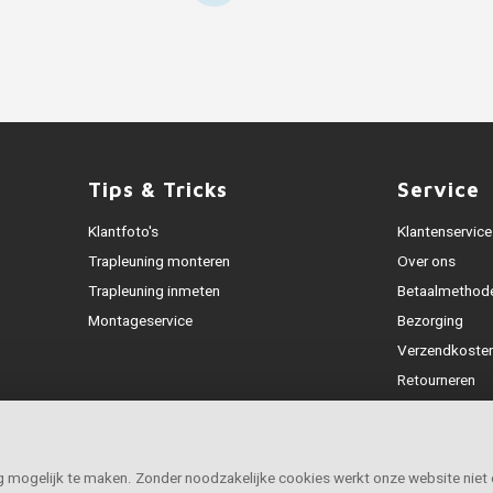
Tips & Tricks
Service
Klantfoto's
Klantenservice
Trapleuning monteren
Over ons
Trapleuning inmeten
Betaalmethod
Montageservice
Bezorging
Verzendkoste
Retourneren
Garantie
Klachtenafhan
Openingstijde
ig mogelijk te maken. Zonder noodzakelijke cookies werkt onze website niet