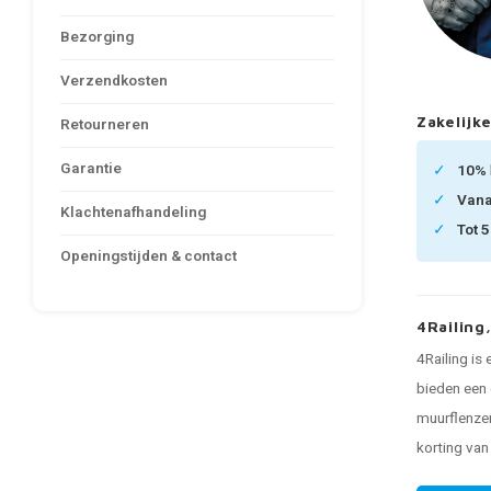
Bezorging
Verzendkosten
Zakelijke
Retourneren
Garantie
10%
Van
Klachtenafhandeling
Tot 
Openingstijden & contact
4Railing
4Railing is
bieden een 
muurflenzen
korting va