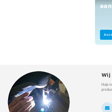
aan
Acco
Wij
Hulp n
produ