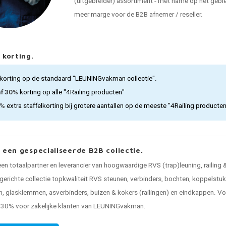
(uitgebreider) assortiment - met name op het gebied
meer marge voor de B2B afnemer / reseller.
 korting.
korting op de standaard "LEUNINGvakman collectie".
af 30%
korting op alle "4Railing producten"
5%
extra staffelkorting bij grotere aantallen op de meeste "4Railing producte
, een gespecialiseerde B2B collectie.
 een totaalpartner en leverancier van hoogwaardige RVS (trap)leuning, railing
gerichte collectie topkwaliteit RVS steunen, verbinders, bochten, koppelstuk
, glasklemmen, asverbinders, buizen & kokers (railingen) en eindkappen. Voo
n 30% voor zakelijke klanten van LEUNINGvakman.