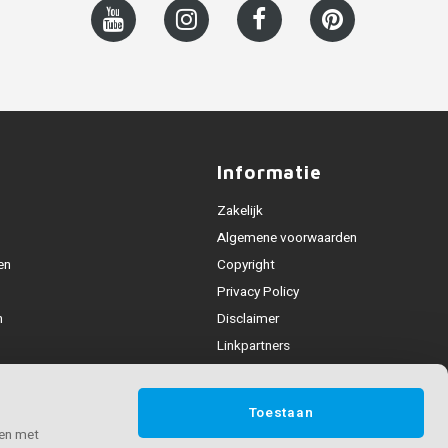
Informatie
Zakelijk
Algemene voorwaarden
en
Copyright
Privacy Policy
n
Disclaimer
Linkpartners
Leuning collecties
deling
Toestaan
n & contact
 en met