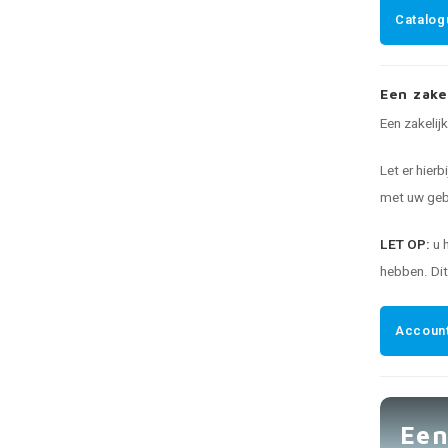
Catalog
Een zake
Een zakelij
Let er hierb
met uw gebr
LET OP:
u 
hebben. Di
Account
Een