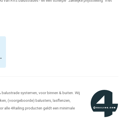
 van RVS balustrades - en een scherpe "zakelijke prijsstelling" met
n"
 & balustrade systemen, voor binnen & buiten. Wij
ken, (voorgeboorde) balusters, lasflenzen,
r alle 4Railing producten geldt een minimale