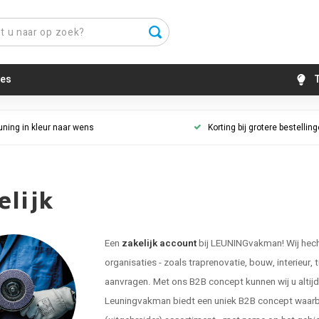
es
T
uning in kleur naar wens
Korting bij grotere bestellin
elijk
Een
zakelijk account
bij LEUNINGvakman! Wij hecht
organisaties - zoals traprenovatie, bouw, interieur, 
aanvragen. Met ons B2B concept kunnen wij u altijd g
Leuningvakman biedt een uniek B2B concept waarbij