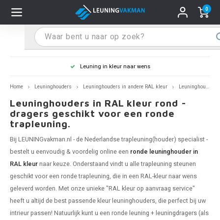
0
Hoofdmenu / Leuninghouders
Hoofdmenu / Tips & Tricks
Hoofdmenu / Trapleuning
Hoofdmenu / Extra
Leuninghouders
Tips & Tricks
Trapleuning
Extra
Leuning in kleur naar wens
 trapleuning
 leuninghouders
stiften (coating)
R
Z
A
G
W
T
S
S
G
B
R
Z
A
W
L
S
pleuning inmeten
Home
Leuninghouders
Leuninghouders in andere RAL kleur
Leuninghouders in RAL kleur - rond
Leuninghouders in RAL kleur rond -
rte trapleuning
rte leuninghouders
S schoonmaken
R
Z
A
G
W
T
S
S
G
B
R
Z
A
W
L
S
pleuning monteren
dragers geschikt voor een ronde
trapleuning.
raciet trapleuning
raciet leuninghouders
stekhoek (aan trapleuning)
R
Z
A
G
W
T
S
S
G
B
R
Z
A
A
L
A
ntageservice
Bij LEUNINGvakman.nl - de Nederlandse trapleuning(houder) specialist -
bestelt u eenvoudig & voordelig online een
ronde leuninghouder in
jze trapleuning
te leuninghouders
S eindkappen
R
Z
A
A
W
T
A
S
A
A
R
A
A
RAL kleur
naar keuze. Onderstaand vindt u alle
trapleuning steunen
geschikt voor een ronde trapleuning, die in een RAL-kleur naar wens
te trapleuning
ninghouders in andere RAL kleur
S bochten & koppelingen
R
Z
A
A
T
A
A
geleverd worden. Met onze unieke "RAL kleur op aanvraag service"
heeft u altijd de best passende kleur leuninghouders, die perfect bij uw
pleuning in andere RAL kleur
len leuninghouders
 flenzen
R
A
A
intrieur passen! Natuurlijk kunt u een ronde
leuning + leuningdragers
(als