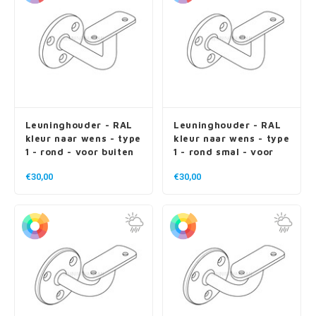
Leuninghouder - RAL
Leuninghouder - RAL
kleur naar wens - type
kleur naar wens - type
1 - rond - voor buiten
1 - rond smal - voor
buiten
€30,00
€30,00