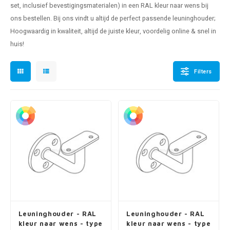
set, inclusief bevestigingsmaterialen) in een RAL kleur naar wens bij
len trapleuning
hroeven
A
ons bestellen. Bij ons vindt u altijd de perfect passende leuninghouder;
Hoogwaardig in kwaliteit, altijd de juiste kleur, voordelig online & snel in
edijzeren trapleuning
aalboor & draadtap
huis!
metal trapleuning
 balustrade
Filters
nzen trapleuning
rderobestang
ulaire leuningen
ntageservice
Leuninghouder - RAL
Leuninghouder - RAL
kleur naar wens - type
kleur naar wens - type