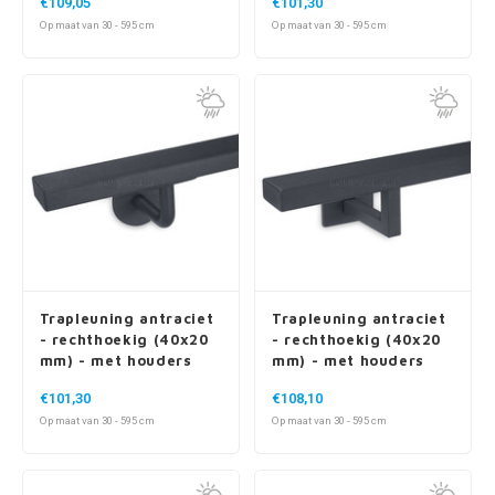
€109,05
€101,30
Op maat van 30 - 595 cm
Op maat van 30 - 595 cm
Trapleuning antraciet
Trapleuning antraciet
- rechthoekig (40x20
- rechthoekig (40x20
mm) - met houders
mm) - met houders
type 3 - voor buiten
type 11 - voor buiten
€101,30
€108,10
Op maat van 30 - 595 cm
Op maat van 30 - 595 cm