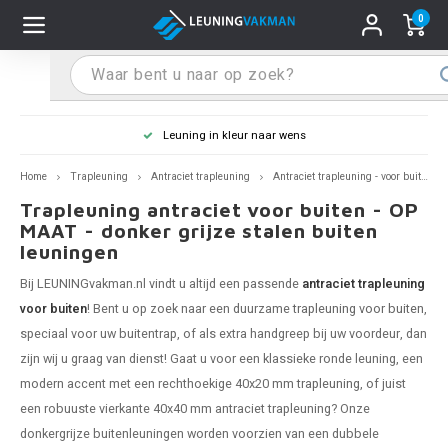
0
Hoofdmenu / Leuninghouders
Hoofdmenu / Tips & Tricks
Hoofdmenu / Trapleuning
Hoofdmenu / Extra
Leuninghouders
Tips & Tricks
Trapleuning
Extra
Leuning in kleur naar wens
 trapleuning
 leuninghouders
stiften (coating)
R
Z
A
G
W
T
S
S
G
B
R
Z
A
W
L
S
pleuning inmeten
Home
Trapleuning
Antraciet trapleuning
Antraciet trapleuning - voor buiten
Trapleuning antraciet voor buiten - OP
rte trapleuning
rte leuninghouders
S schoonmaken
R
Z
A
G
W
T
S
S
G
B
R
Z
A
W
L
S
pleuning monteren
MAAT - donker grijze stalen buiten
leuningen
raciet trapleuning
raciet leuninghouders
stekhoek (aan trapleuning)
R
Z
A
G
W
T
S
S
G
B
R
Z
A
A
L
A
ntageservice
Bij LEUNINGvakman.nl vindt u altijd een passende
antraciet trapleuning
voor buiten
! Bent u op zoek naar een duurzame
trapleuning voor buiten
,
jze trapleuning
te leuninghouders
S eindkappen
R
Z
A
A
W
T
A
S
A
A
R
A
A
speciaal voor uw buitentrap, of als extra handgreep bij uw voordeur, dan
zijn wij u graag van dienst! Gaat u voor een klassieke ronde leuning, een
te trapleuning
ninghouders in andere RAL kleur
S bochten & koppelingen
R
Z
A
A
T
A
A
modern accent met een rechthoekige 40x20 mm
trapleuning
, of juist
een robuuste vierkante 40x40 mm antraciet trapleuning? Onze
pleuning in andere RAL kleur
len leuninghouders
 flenzen
R
A
A
donkergrijze buitenleuningen worden voorzien van een dubbele