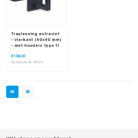
Trapleuning antraciet
- vierkant (40x40 mm)
- met houders type 11
- voor buiten
€108,30
Op maat van 30 - 595 cm