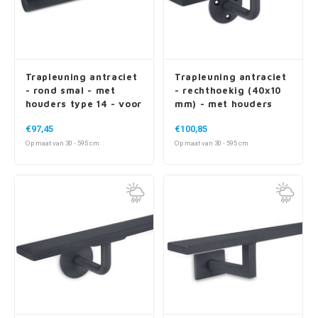
Trapleuning antraciet
Trapleuning antraciet
- rond smal - met
- rechthoekig (40x10
houders type 14 - voor
mm) - met houders
buiten
type 1 - voor buiten
€97,45
€100,85
Op maat van 30 - 595 cm
Op maat van 30 - 595 cm