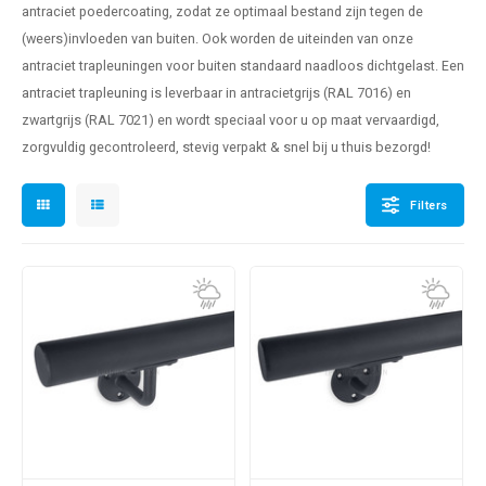
antraciet poedercoating, zodat ze optimaal bestand zijn tegen de
len trapleuning
hroeven
A
(weers)invloeden van buiten. Ook worden de uiteinden van onze
antraciet trapleuningen voor buiten standaard naadloos dichtgelast. Een
edijzeren trapleuning
aalboor & draadtap
antraciet trapleuning
is leverbaar in antracietgrijs (RAL 7016) en
metal trapleuning
 balustrade
zwartgrijs (RAL 7021) en wordt speciaal voor u op maat vervaardigd,
zorgvuldig gecontroleerd, stevig verpakt & snel bij u thuis bezorgd!
nzen trapleuning
rderobestang
Filters
ulaire leuningen
ntageservice