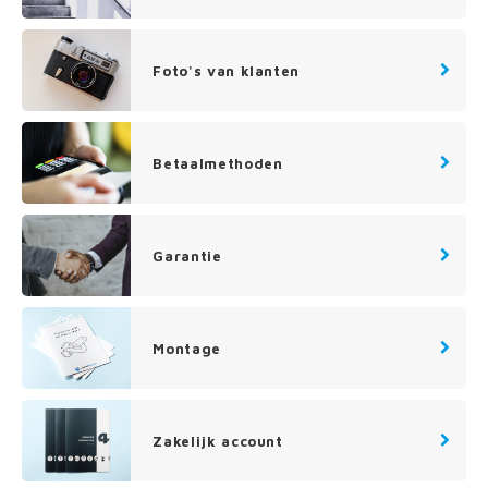
len trapleuning
hroeven
A
edijzeren trapleuning
aalboor & draadtap
Foto's van klanten
metal trapleuning
 balustrade
Betaalmethoden
nzen trapleuning
rderobestang
ulaire leuningen
ntageservice
Garantie
Montage
Zakelijk account