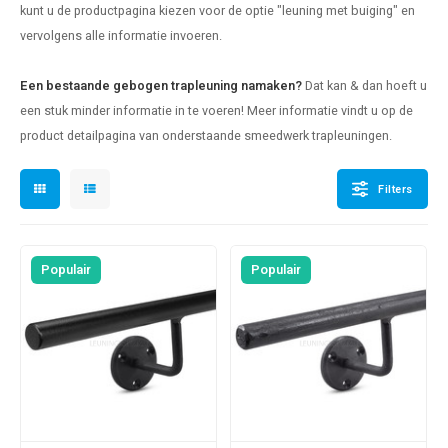
kunt u de productpagina kiezen voor de optie "leuning met buiging" en
len trapleuning
hroeven
A
vervolgens alle informatie invoeren.
edijzeren trapleuning
aalboor & draadtap
Een bestaande gebogen trapleuning namaken?
Dat kan & dan hoeft u
metal trapleuning
 balustrade
een stuk minder informatie in te voeren! Meer informatie vindt u op de
product detailpagina van onderstaande smeedwerk trapleuningen.
nzen trapleuning
rderobestang
Filters
ulaire leuningen
ntageservice
Populair
Populair