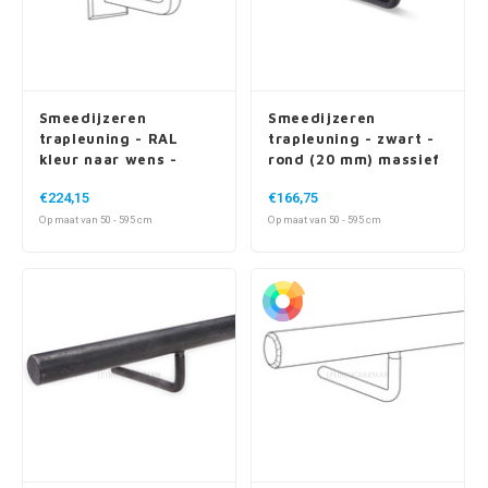
Smeedijzeren
Smeedijzeren
trapleuning - RAL
trapleuning - zwart -
kleur naar wens -
rond (20 mm) massief
rond (20 mm) massief
- met ronde houders
€224,15
€166,75
- met vierkante
Op maat van 50 - 595 cm
Op maat van 50 - 595 cm
houders + rozet