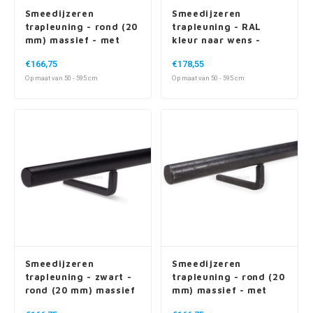
Smeedijzeren
Smeedijzeren
trapleuning - rond (20
trapleuning - RAL
mm) massief - met
kleur naar wens -
ronde houders
rond (20 mm) massief
€166,75
€178,55
- met ronde houders
Op maat van 50 - 595 cm
Op maat van 50 - 595 cm
Smeedijzeren
Smeedijzeren
trapleuning - zwart -
trapleuning - rond (20
rond (20 mm) massief
mm) massief - met
- met vierkante
vierkante houders