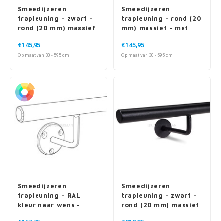
Smeedijzeren
Smeedijzeren
trapleuning - zwart -
trapleuning - rond (20
rond (20 mm) massief
mm) massief - met
- met houders type 1
houders type 1
€145,95
€145,95
Op maat van 30 - 595 cm
Op maat van 30 - 595 cm
Smeedijzeren
Smeedijzeren
trapleuning - RAL
trapleuning - zwart -
kleur naar wens -
rond (20 mm) massief
rond (20 mm) massief
- met ronde houders +