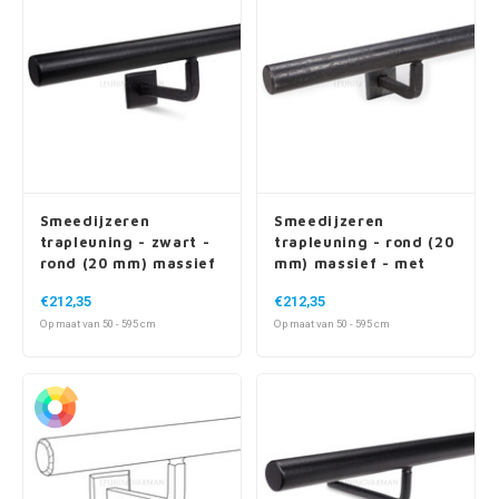
Smeedijzeren
Smeedijzeren
trapleuning - zwart -
trapleuning - rond (20
rond (20 mm) massief
mm) massief - met
- met vierkante
vierkante houders +
€212,35
€212,35
houders + rozet
rozet
Op maat van 50 - 595 cm
Op maat van 50 - 595 cm