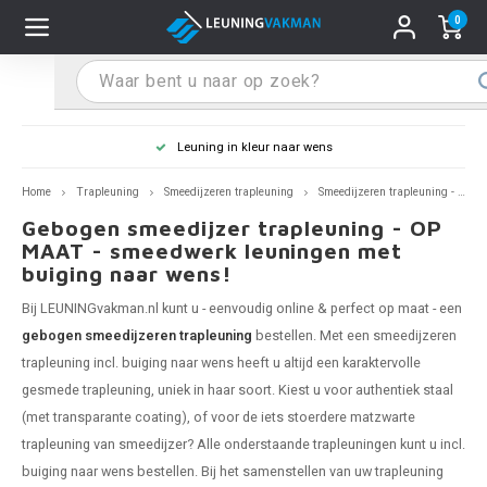
0
Hoofdmenu / Leuninghouders
Hoofdmenu / Tips & Tricks
Hoofdmenu / Trapleuning
Hoofdmenu / Extra
Leuninghouders
Tips & Tricks
Trapleuning
Extra
Leuning in kleur naar wens
 trapleuning
 leuninghouders
stiften (coating)
R
Z
A
G
W
T
S
S
G
B
R
Z
A
W
L
S
pleuning inmeten
Home
Trapleuning
Smeedijzeren trapleuning
Smeedijzeren trapleuning - gebogen
Gebogen smeedijzer trapleuning - OP
rte trapleuning
rte leuninghouders
S schoonmaken
R
Z
A
G
W
T
S
S
G
B
R
Z
A
W
L
S
pleuning monteren
MAAT - smeedwerk leuningen met
buiging naar wens!
raciet trapleuning
raciet leuninghouders
stekhoek (aan trapleuning)
R
Z
A
G
W
T
S
S
G
B
R
Z
A
A
L
A
ntageservice
Bij LEUNINGvakman.nl kunt u - eenvoudig online & perfect op maat - een
gebogen smeedijzeren trapleuning
bestellen. Met een smeedijzeren
jze trapleuning
te leuninghouders
S eindkappen
R
Z
A
A
W
T
A
S
A
A
R
A
A
trapleuning incl. buiging naar wens heeft u altijd een karaktervolle
gesmede trapleuning, uniek in haar soort. Kiest u voor authentiek staal
te trapleuning
ninghouders in andere RAL kleur
S bochten & koppelingen
R
Z
A
A
T
A
A
(met transparante coating), of voor de iets stoerdere matzwarte
trapleuning van smeedijzer
? Alle onderstaande
trapleuningen
kunt u incl.
pleuning in andere RAL kleur
len leuninghouders
 flenzen
R
A
A
buiging naar wens bestellen. Bij het samenstellen van uw trapleuning