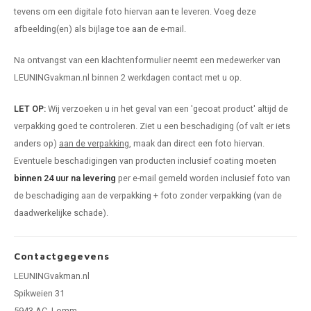
len trapleuning
hroeven
A
tevens om een digitale foto hiervan aan te leveren. Voeg deze
afbeelding(en) als bijlage toe aan de e-mail.
edijzeren trapleuning
aalboor & draadtap
Na ontvangst van een klachtenformulier neemt een medewerker van
metal trapleuning
 balustrade
LEUNINGvakman.nl binnen 2 werkdagen contact met u op.
LET OP:
Wij verzoeken u in het geval van een 'gecoat product' altijd de
nzen trapleuning
rderobestang
verpakking goed te controleren. Ziet u een beschadiging (of valt er iets
anders op)
aan de verpakking
, maak dan direct een foto hiervan.
ulaire leuningen
ntageservice
Eventuele beschadigingen van producten inclusief coating moeten
binnen 24 uur na levering
per e-mail gemeld worden inclusief foto van
de beschadiging aan de verpakking + foto zonder verpakking (van de
daadwerkelijke schade).
Contactgegevens
LEUNINGvakman.nl
Spikweien 31