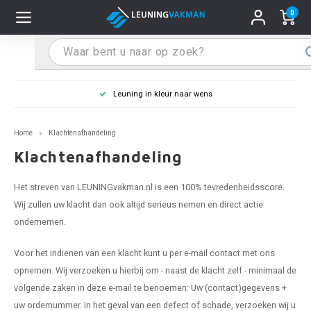
0
Hoofdmenu / Leuninghouders
Hoofdmenu / Tips & Tricks
Hoofdmenu / Trapleuning
Hoofdmenu / Extra
Leuninghouders
Tips & Tricks
Trapleuning
Extra
Leuning in kleur naar wens
 trapleuning
 leuninghouders
stiften (coating)
R
Z
A
G
W
T
S
S
G
B
R
Z
A
W
L
S
pleuning inmeten
Home
Klachtenafhandeling
rte trapleuning
rte leuninghouders
S schoonmaken
R
Z
A
G
W
T
S
S
G
B
R
Z
A
W
L
S
pleuning monteren
Klachtenafhandeling
raciet trapleuning
raciet leuninghouders
stekhoek (aan trapleuning)
R
Z
A
G
W
T
S
S
G
B
R
Z
A
A
L
A
ntageservice
Het streven van LEUNINGvakman.nl is een 100% tevredenheidsscore.
Wij zullen uw klacht dan ook altijd serieus nemen en direct actie
jze trapleuning
te leuninghouders
S eindkappen
R
Z
A
A
W
T
A
S
A
A
R
A
A
ondernemen.
te trapleuning
ninghouders in andere RAL kleur
S bochten & koppelingen
R
Z
A
A
T
A
A
Voor het indienen van een klacht kunt u per e-mail contact met ons
opnemen. Wij verzoeken u hierbij om - naast de klacht zelf - minimaal de
pleuning in andere RAL kleur
len leuninghouders
 flenzen
R
A
A
volgende zaken in deze e-mail te benoemen: Uw (contact)gegevens +
uw ordernummer. In het geval van een defect of schade, verzoeken wij u