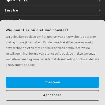
Tips & Tricks
Service
Informatie
Wie houdt er nu niet van cookies?
Wij gebruiken cookies om het gebruik van onze website voor u zo
prettig mogelijk te maken. Zonder noodzakelijke cookies werkt
©
Copyright
2026 LEUNINGvakman | LEUNINGvakman is onderdeel van
Roca
onze website niet en met voorkeur cookies onthouden we uw
Online BV
instellingen. Met behulp van statistische cookies maken we onze
website iedere dag weer beter & met de marketing cookies laten we
u relevantere ads zien.
Toestaan
Aanpassen