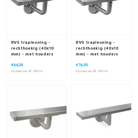
RVS trapleuning -
RVS trapleuning -
rechthoekig (40x10
rechthoekig (40x10
mm) - met houders
mm) - met houders
type 1
type 1 variabel
€64,35
€76,55
Op maat van 30 - 595 cm
Op maat van 30 - 595 cm