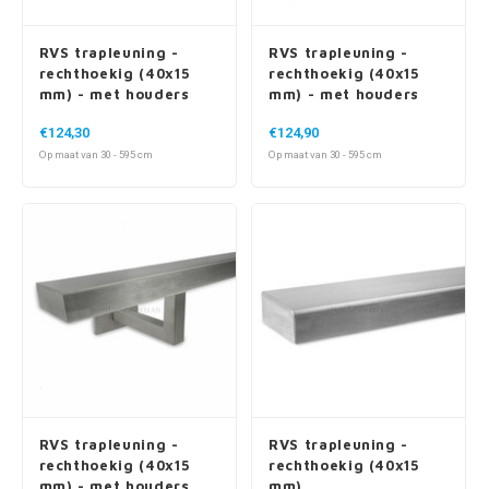
RVS trapleuning -
RVS trapleuning -
rechthoekig (40x15
rechthoekig (40x15
Filters
Filters
mm) - met houders
mm) - met houders
Start vergelijking
type 7 luxe
type 10
€124,30
€124,90
Op maat van 30 - 595 cm
Op maat van 30 - 595 cm
RVS trapleuning -
RVS trapleuning -
rechthoekig (40x15
rechthoekig (40x15
mm) - met houders
mm)
type 11
€118,30
€81,70