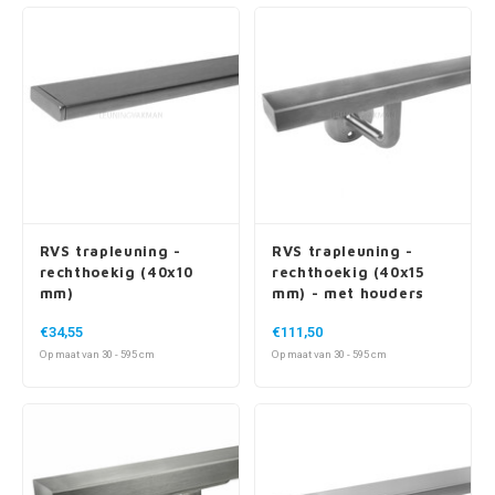
RVS trapleuning -
RVS trapleuning -
rechthoekig (40x10
rechthoekig (40x15
mm)
mm) - met houders
type 1
€34,55
€111,50
Op maat van 30 - 595 cm
Op maat van 30 - 595 cm