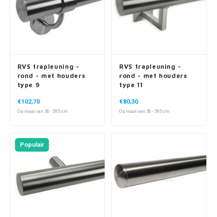
RVS trapleuning -
RVS trapleuning -
rond - met houders
rond - met houders
type 9
type 11
€102,70
€80,30
Op maat van 30 - 595 cm
Op maat van 30 - 595 cm
Populair