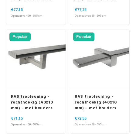
Op maat van 30 - 595 cm
Op maat van 30 - 595 cm
Populair
Populair
RVS trapleuning -
RVS trapleuning -
rechthoekig (40x10
rechthoekig (40x10
mm) - met houders
mm) - met houders
type 11
type 13
€71,15
€72,55
Op maat van 30 - 595 cm
Op maat van 30 - 595 cm