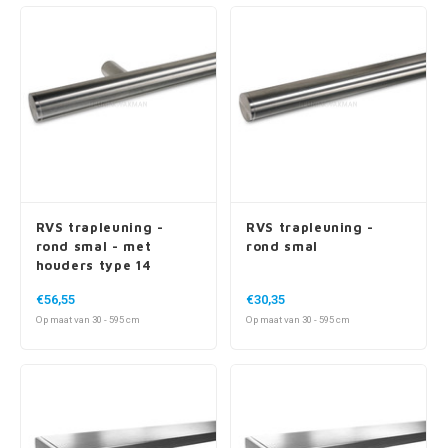
RVS trapleuning -
RVS trapleuning -
rond smal - met
rond smal
houders type 14
€56,55
€30,35
Op maat van 30 - 595 cm
Op maat van 30 - 595 cm