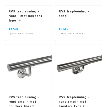
RVS trapleuning -
RVS trapleuning -
rond - met houders
rond
type 14
€57,30
€31,10
Op maat van 30 - 595 cm
Op maat van 30 - 595 cm
RVS trapleuning -
RVS trapleuning -
rond smal - met
rond smal - met
houders type 1
houders type 2
€60,15
€56,95