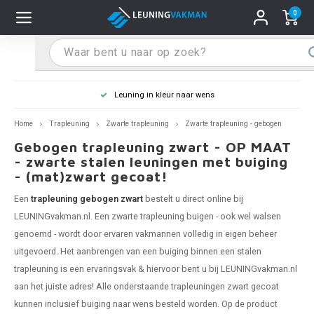
0
Hoofdmenu / Leuninghouders
Hoofdmenu / Tips & Tricks
Hoofdmenu / Trapleuning
Hoofdmenu / Extra
Leuninghouders
Tips & Tricks
Trapleuning
Extra
Leuning in kleur naar wens
 trapleuning
 leuninghouders
stiften (coating)
R
Z
A
G
W
T
S
S
G
B
R
Z
A
W
L
S
pleuning inmeten
Home
Trapleuning
Zwarte trapleuning
Zwarte trapleuning - gebogen
Gebogen trapleuning zwart - OP MAAT
rte trapleuning
rte leuninghouders
S schoonmaken
R
Z
A
G
W
T
S
S
G
B
R
Z
A
W
L
S
pleuning monteren
- zwarte stalen leuningen met buiging
- (mat)zwart gecoat!
raciet trapleuning
raciet leuninghouders
stekhoek (aan trapleuning)
R
Z
A
G
W
T
S
S
G
B
R
Z
A
A
L
A
ntageservice
Een
trapleuning gebogen zwart
bestelt u direct online bij
LEUNINGvakman.nl. Een
zwarte trapleuning
buigen - ook wel walsen
jze trapleuning
te leuninghouders
S eindkappen
R
Z
A
A
W
T
A
S
A
A
R
A
A
genoemd - wordt door ervaren vakmannen volledig in eigen beheer
uitgevoerd. Het aanbrengen van een buiging binnen een stalen
te trapleuning
ninghouders in andere RAL kleur
S bochten & koppelingen
R
Z
A
A
T
A
A
trapleuning is een ervaringsvak & hiervoor bent u bij LEUNINGvakman.nl
aan het juiste adres! Alle onderstaande trapleuningen zwart gecoat
pleuning in andere RAL kleur
len leuninghouders
 flenzen
R
A
A
kunnen inclusief buiging naar wens besteld worden. Op de product