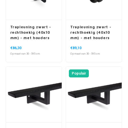
Trapleuning zwart -
Trapleuning zwart -
rechthoekig (40x10
rechthoekig (40x10
mm) - met houders
mm) - met houders
type 3 luxe
type 7 luxe
€86,30
€89,10
Op maat van 30 - 595 cm
Op maat van 30 - 595 cm
Populair