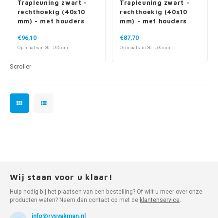
Trapleuning zwart -
Trapleuning zwart -
rechthoekig (40x10
rechthoekig (40x10
mm) - met houders
mm) - met houders
type 10
type 11
€96,10
€87,70
Op maat van 30 - 595 cm
Op maat van 30 - 595 cm
Scroller
Wij staan voor u klaar!
Hulp nodig bij het plaatsen van een bestelling? Of wilt u meer over onze
producten weten? Neem dan contact op met de
klantenservice
.
info@rvsvakman.nl