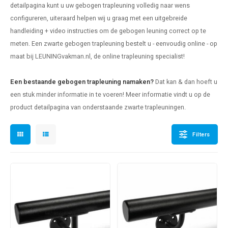
detailpagina kunt u uw
gebogen trapleuning
volledig naar wens
len trapleuning
hroeven
A
configureren, uiteraard helpen wij u graag met een uitgebreide
handleiding + video instructies om de gebogen leuning correct op te
edijzeren trapleuning
aalboor & draadtap
meten. Een zwarte gebogen trapleuning bestelt u - eenvoudig online - op
metal trapleuning
 balustrade
maat bij LEUNINGvakman.nl, de online trapleuning specialist!
nzen trapleuning
rderobestang
Een bestaande gebogen trapleuning namaken?
Dat kan & dan hoeft u
een stuk minder informatie in te voeren! Meer informatie vindt u op de
ulaire leuningen
ntageservice
product detailpagina van onderstaande zwarte trapleuningen.
Filters