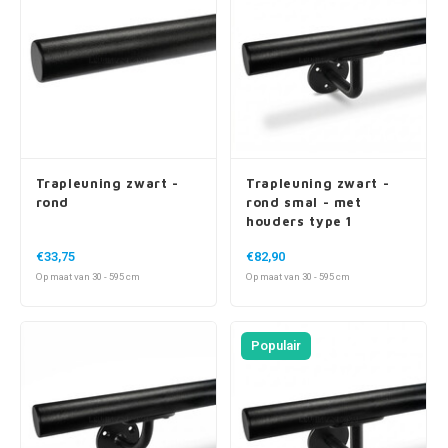
Trapleuning zwart -
Trapleuning zwart -
rond
rond smal - met
houders type 1
€33,75
€82,90
Op maat van 30 - 595 cm
Op maat van 30 - 595 cm
Populair