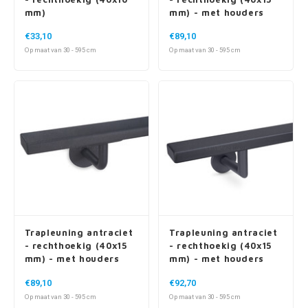
mm)
mm) - met houders
type 1
€33,10
€89,10
Op maat van 30 - 595 cm
Op maat van 30 - 595 cm
Trapleuning antraciet
Trapleuning antraciet
- rechthoekig (40x15
- rechthoekig (40x15
mm) - met houders
mm) - met houders
type 3
type 3 luxe
€89,10
€92,70
Op maat van 30 - 595 cm
Op maat van 30 - 595 cm