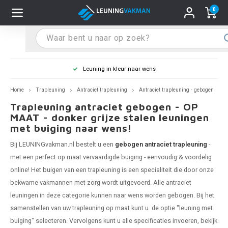
0
Hoofdmenu / Leuninghouders
Hoofdmenu / Tips & Tricks
Hoofdmenu / Trapleuning
Hoofdmenu / Extra
Leuninghouders
Tips & Tricks
Trapleuning
Extra
Leuning in kleur naar wens
 trapleuning
 leuninghouders
stiften (coating)
R
Z
A
G
W
T
S
S
G
B
R
Z
A
W
L
S
pleuning inmeten
Home
Trapleuning
Antraciet trapleuning
Antraciet trapleuning - gebogen
Trapleuning antraciet gebogen - OP
rte trapleuning
rte leuninghouders
S schoonmaken
R
Z
A
G
W
T
S
S
G
B
R
Z
A
W
L
S
pleuning monteren
MAAT - donker grijze stalen leuningen
met buiging naar wens!
raciet trapleuning
raciet leuninghouders
stekhoek (aan trapleuning)
R
Z
A
G
W
T
S
S
G
B
R
Z
A
A
L
A
ntageservice
Bij LEUNINGvakman.nl bestelt u een
gebogen antraciet trapleuning
-
met een perfect op maat vervaardigde buiging - eenvoudig & voordelig
jze trapleuning
te leuninghouders
S eindkappen
R
Z
A
A
W
T
A
S
A
A
R
A
A
online! Het
buigen van een trapleuning
is een specialiteit die door onze
bekwame vakmannen met zorg wordt uitgevoerd. Alle antraciet
te trapleuning
ninghouders in andere RAL kleur
S bochten & koppelingen
R
Z
A
A
T
A
A
leuningen in deze categorie kunnen naar wens worden gebogen. Bij het
samenstellen van uw
trapleuning
op maat kunt u de optie "leuning met
pleuning in andere RAL kleur
len leuninghouders
 flenzen
R
A
A
buiging" selecteren. Vervolgens kunt u alle specificaties invoeren, bekijk