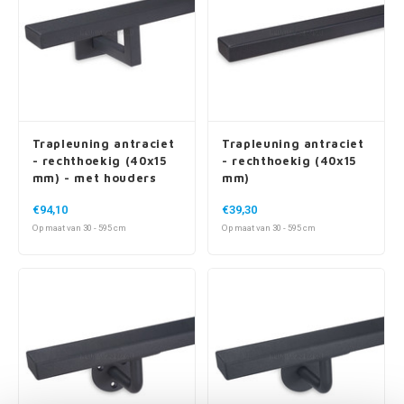
Trapleuning antraciet
Trapleuning antraciet
- rechthoekig (40x15
- rechthoekig (40x15
mm) - met houders
mm)
type 11
€94,10
€39,30
Op maat van 30 - 595 cm
Op maat van 30 - 595 cm