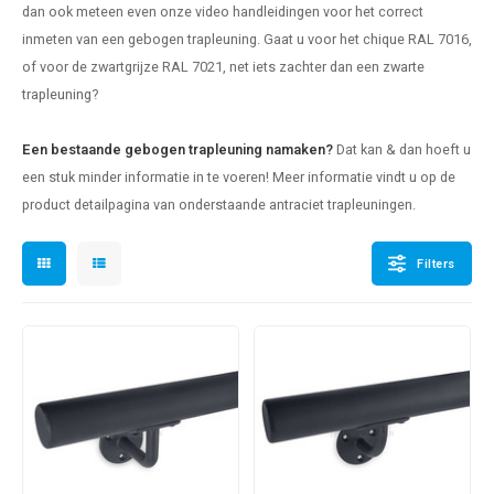
dan ook meteen even onze video handleidingen voor het correct
len trapleuning
hroeven
A
inmeten van een gebogen trapleuning. Gaat u voor het chique RAL 7016,
of voor de zwartgrijze RAL 7021, net iets zachter dan een
zwarte
edijzeren trapleuning
aalboor & draadtap
trapleuning
?
metal trapleuning
 balustrade
Een bestaande gebogen trapleuning namaken?
Dat kan & dan hoeft u
nzen trapleuning
rderobestang
een stuk minder informatie in te voeren! Meer informatie vindt u op de
product detailpagina van onderstaande antraciet trapleuningen.
ulaire leuningen
ntageservice
Filters