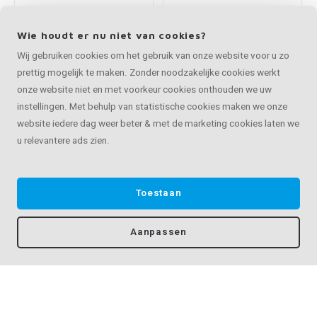
Wie houdt er nu niet van cookies?
Trapleuning antraciet
Trapleuning antraciet
Wij gebruiken cookies om het gebruik van onze website voor u zo
- rechthoekig (40x20
- rechthoekig (40x20
prettig mogelijk te maken. Zonder noodzakelijke cookies werkt
mm) - met houders
mm) - met houders
onze website niet en met voorkeur cookies onthouden we uw
type 1
type 3
€83,35
€83,35
instellingen. Met behulp van statistische cookies maken we onze
Op maat van 30 - 595 cm
Op maat van 30 - 595 cm
website iedere dag weer beter & met de marketing cookies laten we
u relevantere ads zien.
Toestaan
Aanpassen
Vergelijk producten
Trapleuning antraciet
Trapleuning antraciet
- rechthoekig (40x20
- rechthoekig (40x20