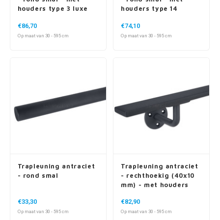
houders type 3 luxe
houders type 14
€86,70
€74,10
Op maat van 30 - 595 cm
Op maat van 30 - 595 cm
Trapleuning antraciet
Trapleuning antraciet
- rond smal
- rechthoekig (40x10
mm) - met houders
type 1
€33,30
€82,90
Op maat van 30 - 595 cm
Op maat van 30 - 595 cm