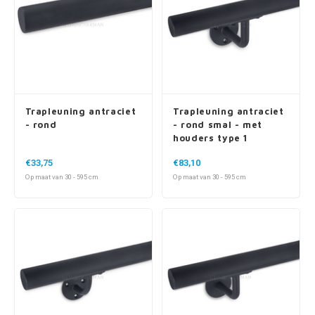
Trapleuning antraciet
Trapleuning antraciet
- rond
- rond smal - met
houders type 1
€33,75
€83,10
Op maat van 30 - 595 cm
Op maat van 30 - 595 cm