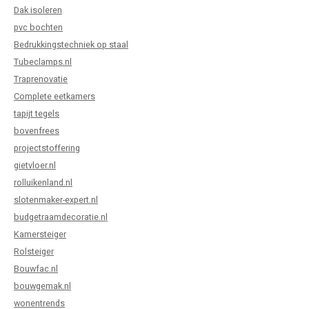
Dak isoleren
pvc bochten
Bedrukkingstechniek op staal
Tubeclamps.nl
Traprenovatie
Complete eetkamers
tapijt tegels
bovenfrees
projectstoffering
gietvloer.nl
rolluikenland.nl
slotenmaker-expert.nl
budgetraamdecoratie.nl
Kamersteiger
Rolsteiger
Bouwfac.nl
bouwgemak.nl
wonentrends