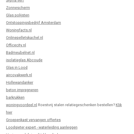
Sigma verf
Zonnescherm
Glas polijsten
Ontstoppingsbedrijf Amsterdam
Woningfacts.nl
Onlinepelletskachel.nl
Officecity.nl
Badmeubelnet.nl
isolatieglas Abcoude
Glas in Lood
aircovakwerk.nl
Hollewandanker
beton impregneren
barkrukken
woningvoordeel.nl
Roestvrij stalen relatiegeschenken bestellen?
Klik
hier
Groepenkast vervangen offertes
Loodgieter expert - waterleiding aanleggen