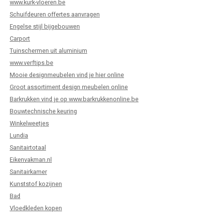
www.kurk-vloeren.be
Schuifdeuren offertes aanvragen
Engelse stijl bijgebouwen
Carport
Tuinschermen uit aluminium
www.verftips.be
Mooie designmeubelen vind je hier online
Groot assortiment design meubelen online
Barkrukken vind je op www.barkrukkenonline.be
Bouwtechnische keuring
Winkelweetjes
Lundia
Sanitairtotaal
Eikenvakman.nl
Sanitairkamer
Kunststof kozijnen
Bad
Vloedkleden kopen