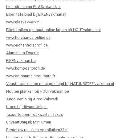
len trapleuning
hroeven
A
Lichtstraat van GLASvakwerk.nl
Eiken tafelblad bij EIKENvakman.nl
edijzeren trapleuning
aalboor & draadtap
www.glasvakwerk.nl
Eiken balken op maat online kopen bij HOUTvakman.nl
metal trapleuning
 balustrade
www.holzhandelonline.de
www.eichenholzprofi.de
nzen trapleuning
rderobestang
Aluminium-Experte
EIKENvakman.be
ulaire leuningen
ntageservice
www.kompositprofi.de
www.artisanmaincourante.fr
Vensterbanken op maat gezaagd bij NATUURSTEENvakman.nl
Houten planken bij HOUTvakman.be
Airco Venlo bij Airco-Vakwerk
Urnen bij UitvaartUniq.nl
Taxus Topper; Topkwaliteit Taxus
UitvaartUniq.nl; Mini urnen
Bestel uw rolluiken op rolluiken33.nl
Leimholzplatte Eiche bei Eichenholzprofi.de