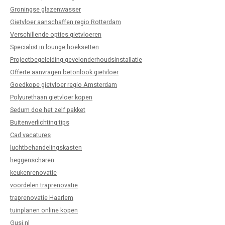
Groningse glazenwasser
Gietvloer aanschaffen regio Rotterdam
Verschillende opties gietvloeren
Specialist in lounge hoeksetten
Projectbegeleiding gevelonderhoudsinstallatie
Offerte aanvragen betonlook gietvloer
Goedkope gietvloer regio Amsterdam
Polyurethaan gietvloer kopen
Sedum doe het zelf pakket
Buitenverlichting tips
Cad vacatures
luchtbehandelingskasten
heggenscharen
keukenrenovatie
voordelen traprenovatie
traprenovatie Haarlem
tuinplanen online kopen
Gusj.nl