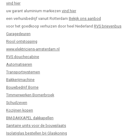
vind hier
uw garant aluminium markiezen
vind hier
een verhuisbedrijf vanuit Rotterdam
Bekijk ons aanbod
voor het goedkoop verhuizen door heel Nederland
RVS brievenbus
Garagedeuren
Riool ontstopping
www.elektriciens-amsterdam.nl
RVS douchecabine
Automatiseren
Transportsystemen
Bakkerijmachine
Bouwbedrijf Borne
Timmerwerken Bornerbroek
Schudzeven
Kozijnen kopen
BM-DAKKAPEL dakkapellen
Sanitaire units voor de bouwplaats
Isolatiglas bestellen bij Glaskoning