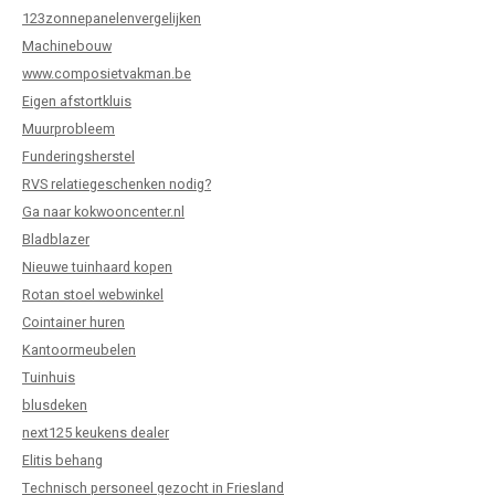
123zonnepanelenvergelijken
Machinebouw
www.composietvakman.be
Eigen afstortkluis
Muurprobleem
Funderingsherstel
RVS relatiegeschenken nodig?
Ga naar kokwooncenter.nl
Bladblazer
Nieuwe tuinhaard kopen
Rotan stoel webwinkel
Cointainer huren
Kantoormeubelen
Tuinhuis
blusdeken
next125 keukens dealer
Elitis behang
Technisch personeel gezocht in Friesland