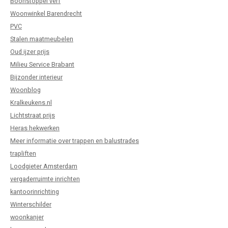
Boonstoppel verf
Woonwinkel Barendrecht
PVC
Stalen maatmeubelen
Oud ijzer prijs
Milieu Service Brabant
Bijzonder interieur
Woonblog
Kralkeukens.nl
Lichtstraat prijs
Heras hekwerken
Meer informatie over trappen en balustrades
trapliften
Loodgieter Amsterdam
vergaderruimte inrichten
kantoorinrichting
Winterschilder
woonkanjer