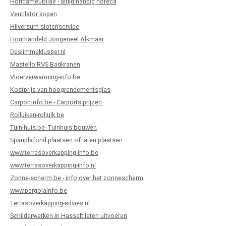
Horicameubilair - altijd handig horeca
Ventilator kopen
Hilversum slotenservice
Houthandeld Jongeneel Alkmaar
Deslimmeklusser.nl
Mastello RVS Badkranen
Vloerverwarming-info.be
Kostprijs van hoogrendementsglas
Carportinfo.be - Carports prijzen
Rolluiken-rolluik.be
Tuin-huis.be- Tuinhuis bouwen
Spanplafond plaatsen of laten plaatsen
www.terrasoverkapping-info.be
www.terrasoverkapping-info.nl
Zonne-scherm.be - info over het zonnescherm
www.pergolainfo.be
Terrasoverkapping-advies.nl
Schilderwerken in Hasselt laten uitvoeren