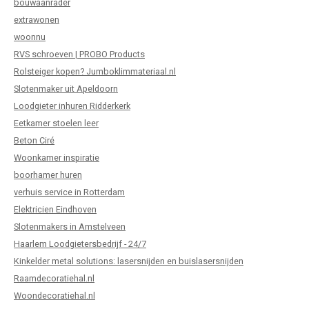
bouwaanrader
extrawonen
woonnu
RVS schroeven | PROBO Products
Rolsteiger kopen? Jumboklimmateriaal.nl
Slotenmaker uit Apeldoorn
Loodgieter inhuren Ridderkerk
Eetkamer stoelen leer
Beton Ciré
Woonkamer inspiratie
boorhamer huren
verhuis service in Rotterdam
Elektricien Eindhoven
Slotenmakers in Amstelveen
Haarlem Loodgietersbedrijf - 24/7
Kinkelder metal solutions: lasersnijden en buislasersnijden
Raamdecoratiehal.nl
Woondecoratiehal.nl