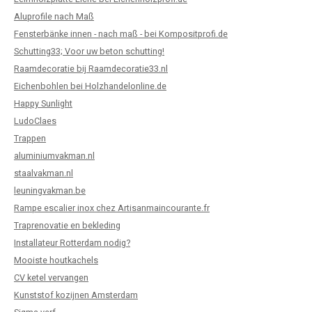
Aluprofile nach Maß
Fensterbänke innen - nach maß - bei Kompositprofi.de
Schutting33; Voor uw beton schutting!
Raamdecoratie bij Raamdecoratie33.nl
Eichenbohlen bei Holzhandelonline.de
Happy Sunlight
LudoClaes
Trappen
aluminiumvakman.nl
staalvakman.nl
leuningvakman.be
Rampe escalier inox chez Artisanmaincourante.fr
Traprenovatie en bekleding
Installateur Rotterdam nodig?
Mooiste houtkachels
CV ketel vervangen
Kunststof kozijnen Amsterdam