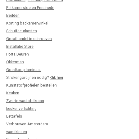
Bouwkundige keuring Rotterdam
Eetkamerstoelen Enschede
Bedden
Korting badkamerwinkel
Schuifdeurkasten
Groothandel in schroeven
Installatie Store
Porta Deuren
Okkerman
Goedkoop laminaat
Strokengordijnen nodig?
Klik hier
Kunststofprofielen bestellen
Keuken
Zwarte wastafelkraan
keukenverlichting
Eettafels
Verbouwen Amsterdam
wandkleden