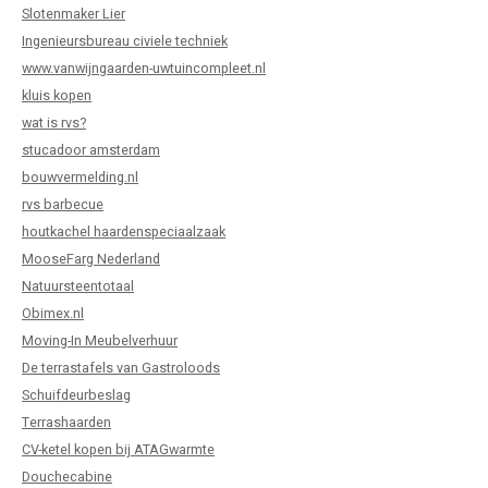
Slotenmaker Lier
Ingenieursbureau civiele techniek
www.vanwijngaarden-uwtuincompleet.nl
kluis kopen
wat is rvs?
stucadoor amsterdam
bouwvermelding.nl
rvs barbecue
houtkachel haardenspeciaalzaak
MooseFarg Nederland
Natuursteentotaal
Obimex.nl
Moving-In Meubelverhuur
De terrastafels van Gastroloods
Schuifdeurbeslag
Terrashaarden
CV-ketel kopen bij ATAGwarmte
Douchecabine