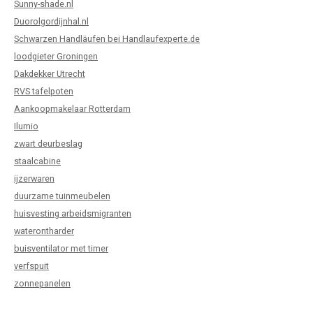
Sunny-shade.nl
Duorolgordijnhal.nl
Schwarzen Handläufen bei Handlaufexperte.de
loodgieter Groningen
Dakdekker Utrecht
RVS tafelpoten
Aankoopmakelaar Rotterdam
Ilumio
zwart deurbeslag
staalcabine
ijzerwaren
duurzame tuinmeubelen
huisvesting arbeidsmigranten
waterontharder
buisventilator met timer
verfspuit
zonnepanelen