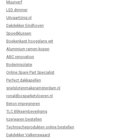
Muurverf
LED dimmer
UitvaartUniq.nl
Dakdekker Eindhoven
Spoedklussen
Boekenkast hoogglans wit
Aluminium ramen kopen
ABC renovation
Bodemisolatie
Online Spare Part Specialist
Perfect dakkapellen
snelslotenmakeramsterdam.nl
ronaldbosparketvloeren.nl
Beton impregneren
TLC Bliksembeveiliging
Ijzerwaren bestellen
Technischeprodukten online bestellen
Dakdekker Valkenswaard