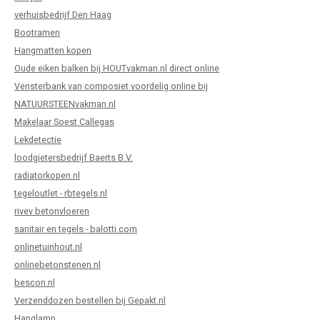
verhuisbedrijf Den Haag
Bootramen
Hangmatten kopen
Oude eiken balken bij HOUTvakman.nl direct online
Vensterbank van composiet voordelig online bij
NATUURSTEENvakman.nl
Makelaar Soest Callegas
Lekdetectie
loodgietersbedrijf Baerts B.V.
radiatorkopen.nl
tegeloutlet - rbtegels.nl
rivev betonvloeren
sanitair en tegels - balotti.com
onlinetuinhout.nl
onlinebetonstenen.nl
bescon.nl
Verzenddozen bestellen bij Gepakt.nl
Hanglamp