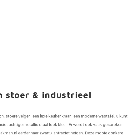
 stoer & industrieel
on, stoere velgen, een luxe keukenkraan, een moderne wastafel, u kunt
aciet achtige metallic staal look kleur. Er wordt ook vaak gesproken
Gvakman.nl eerder naar zwart / antraciet neigen. Deze mooie donkere