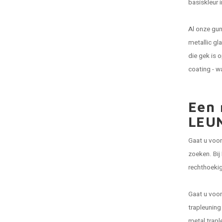
basiskleur 
Al onze gun
metallic gl
die gek is 
coating - w
Een 
LEU
Gaat u voor
zoeken. Bij
rechthoeki
Gaat u voor
trapleuning
metal trapl