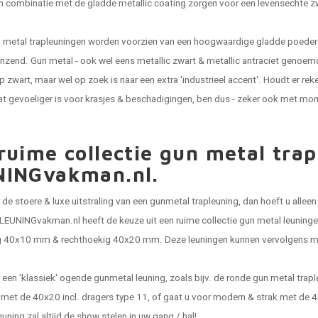
in combinatie met de gladde metallic coating zorgen voor een levensechte zwa
 metal trapleuningen worden voorzien van een hoogwaardige gladde poederco
anzend. Gun metal - ook wel eens metallic zwart & metallic antraciet genoemd
op zwart, maar wel op zoek is naar een extra 'industrieel accent'. Houdt er re
at gevoeliger is voor krasjes & beschadigingen, ben dus - zeker ook met mon
ruime collectie gun metal trap
NINGvakman.nl.
 de stoere & luxe uitstraling van een gunmetal trapleuning, dan hoeft u allee
 LEUNINGvakman.nl heeft de keuze uit een ruime collectie gun metal leuningen
g 40x10 mm & rechthoekig 40x20 mm. Deze leuningen kunnen vervolgens me
 een 'klassiek' ogende gunmetal leuning, zoals bijv. de ronde gun metal trap
 met de 40x20 incl. dragers type 11, of gaat u voor modern & strak met de 
euning zal altijd de show stelen in uw gang / hal!