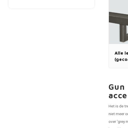
Alle 
(geco
Gun 
acce
Het is de t
niet meer o
over 'grey 