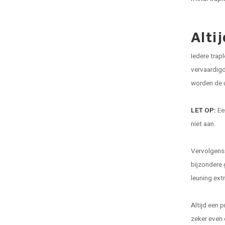
Alti
Iedere trap
vervaardigd
worden de u
LET OP:
Ee
niet aan.
Vervolgens
bijzondere 
leuning ext
Altijd een 
zeker even 