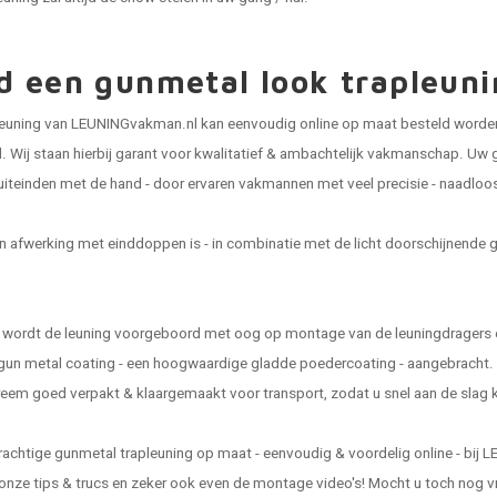
jd een gunmetal look trapleun
leuning van LEUNINGvakman.nl kan eenvoudig online op maat besteld worden 
. Wij staan hierbij garant voor kwalitatief & ambachtelijk vakmanschap. Uw
iteinden met de hand - door ervaren vakmannen met veel precisie - naadloos
n afwerking met einddoppen is - in combinatie met de licht doorschijnende 
 wordt de leuning voorgeboord met oog op montage van de leuningdragers e
gun metal coating - een hoogwaardige gladde poedercoating - aangebracht. V
reem goed verpakt & klaargemaakt voor transport, zodat u snel aan de slag 
prachtige gunmetal trapleuning op maat - eenvoudig & voordelig online - bi
onze tips & trucs en zeker ook even de montage video's! Mocht u toch nog vra