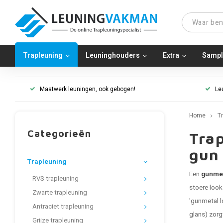
Trapleuning
Leuninghouders
Extra
Sampl
Maatwerk leuningen, ook gebogen!
Le
Home
T
Categorieën
Tra
gun
Trapleuning
Een
gunmet
RVS trapleuning
stoere loo
Zwarte trapleuning
'gunmetal l
Antraciet trapleuning
glans) zorg
Grijze trapleuning