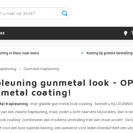
es
T
uning in kleur naar wens
Korting bij grotere bestellin
rapleuning
Gunmetal trapleuning
pleuning gunmetal look - O
 metal coating!
al trapleuning
- met gladde gun metal look coating - bestelt u bij LEUNING
k van een
zwarte trapleuning
, maar zoekt u echt naar iets bijzonders, dan is e
ook coating' combineren een moderne uitstraling met een stoer accent. De bij
t voor een luxe ogende leuning, een aanwinst voor ieder interieur! Met een uit