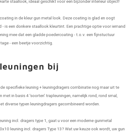
rte staallook, ideaal geschikt voor een bijzonder interieur object!
ating in de kleur gun metal look. Deze coating is glad en oogt
 - is een donkere staallook kleurtint. Een prachtige optie voor iemand
kening mee dat een gladde poedercoating - t.o.v. een fijnstuctuur
tage - een beetje voorzichtig.
leuningen bij
n de specifieke leuning + leuningdragers combinatie nog maar uit te
 met in basis 4 'soorten' trapleuningen, namelijk rond, rond smal,
t diverse typen leuningdragers gecombineerd worden.
leuning incl. dragers type 1, gaat u voor een moderne gunmetal
40x10 leuning incl. dragers Type 13? Wat uw keuze ook wordt, uw gun