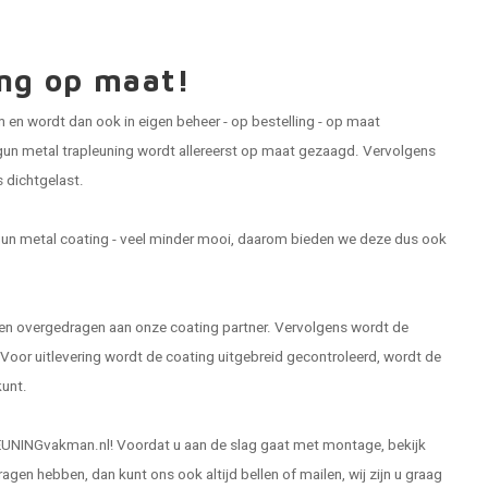
ing op maat!
en wordt dan ook in eigen beheer - op bestelling - op maat
 gun metal trapleuning wordt allereerst op maat gezaagd. Vervolgens
 dichtgelast.
gun metal coating - veel minder mooi, daarom bieden we deze dus ook
n overgedragen aan onze coating partner. Vervolgens wordt de
oor uitlevering wordt de coating uitgebreid gecontroleerd, wordt de
kunt.
j LEUNINGvakman.nl! Voordat u aan de slag gaat met montage, bekijk
gen hebben, dan kunt ons ook altijd bellen of mailen, wij zijn u graag