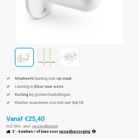
len trapleuning
hroeven
A
edijzeren trapleuning
aalboor & draadtap
metal trapleuning
 balustrade
nzen trapleuning
rderobestang
ulaire leuningen
ntageservice
Maatwerk
leuning ook
op maat
Leuning in
kleur naar wens
Korting
bij grotere bestellingen
Klanten waarderen ons met een
9,5/10
Vanaf
€25,40
incl. btw , excl.
verzendkosten
3 - 4 weken
/ of kies voor
spoedbezorging