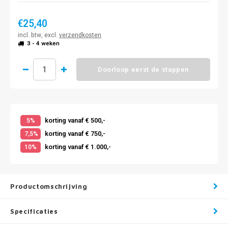
€25,40
incl. btw, excl.
verzendkosten
3 - 4 weken
Doorloop eerst de stappen
korting vanaf € 500,-
5%
korting vanaf € 750,-
7,5%
korting vanaf € 1.000,-
10%
Productomschrijving
Specificaties