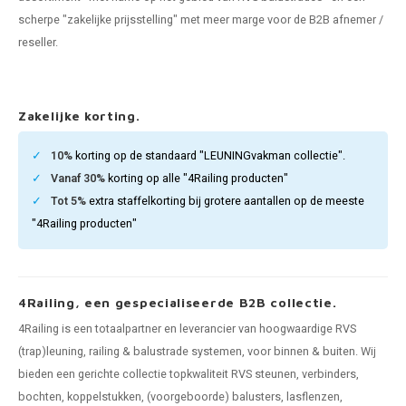
len trapleuning
hroeven
A
scherpe "zakelijke prijsstelling" met meer marge voor de B2B afnemer /
reseller.
edijzeren trapleuning
aalboor & draadtap
metal trapleuning
 balustrade
Zakelijke korting.
nzen trapleuning
rderobestang
10%
korting op de standaard "LEUNINGvakman collectie".
Vanaf 30%
korting op alle "4Railing producten"
ulaire leuningen
ntageservice
Tot 5%
extra staffelkorting bij grotere aantallen op de meeste
"4Railing producten"
4Railing, een gespecialiseerde B2B collectie.
4Railing is een totaalpartner en leverancier van hoogwaardige RVS
(trap)leuning, railing & balustrade systemen, voor binnen & buiten. Wij
bieden een gerichte collectie topkwaliteit RVS steunen, verbinders,
bochten, koppelstukken, (voorgeboorde) balusters, lasflenzen,