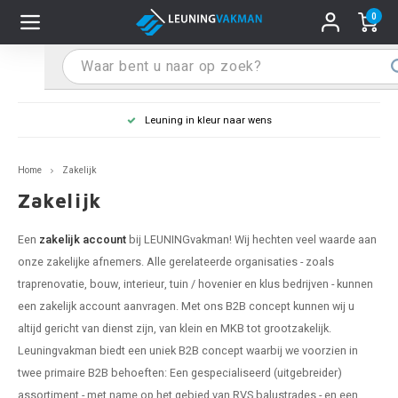
0
Hoofdmenu / Leuninghouders
Hoofdmenu / Tips & Tricks
Hoofdmenu / Trapleuning
Hoofdmenu / Extra
Leuninghouders
Tips & Tricks
Trapleuning
Extra
Leuning in kleur naar wens
 trapleuning
 leuninghouders
stiften (coating)
R
Z
A
G
W
T
S
S
G
B
R
Z
A
W
L
S
pleuning inmeten
Home
Zakelijk
rte trapleuning
rte leuninghouders
S schoonmaken
R
Z
A
G
W
T
S
S
G
B
R
Z
A
W
L
S
pleuning monteren
Zakelijk
raciet trapleuning
raciet leuninghouders
stekhoek (aan trapleuning)
R
Z
A
G
W
T
S
S
G
B
R
Z
A
A
L
A
ntageservice
Een
zakelijk account
bij LEUNINGvakman! Wij hechten veel waarde aan
onze zakelijke afnemers. Alle gerelateerde organisaties - zoals
jze trapleuning
te leuninghouders
S eindkappen
R
Z
A
A
W
T
A
S
A
A
R
A
A
traprenovatie, bouw, interieur, tuin / hovenier en klus bedrijven - kunnen
een zakelijk account aanvragen. Met ons B2B concept kunnen wij u
te trapleuning
ninghouders in andere RAL kleur
S bochten & koppelingen
R
Z
A
A
T
A
A
altijd gericht van dienst zijn, van klein en MKB tot grootzakelijk.
Leuningvakman biedt een uniek B2B concept waarbij we voorzien in
pleuning in andere RAL kleur
len leuninghouders
 flenzen
R
A
A
twee primaire B2B behoeften: Een gespecialiseerd (uitgebreider)
assortiment - met name op het gebied van RVS balustrades - en een