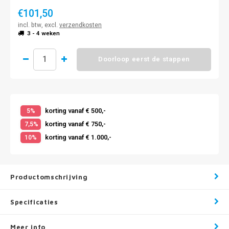
€101,50
incl. btw, excl.
verzendkosten
3 - 4 weken
Doorloop eerst de stappen
korting vanaf € 500,-
5%
korting vanaf € 750,-
7,5%
korting vanaf € 1.000,-
10%
Productomschrijving
Specificaties
Meer info