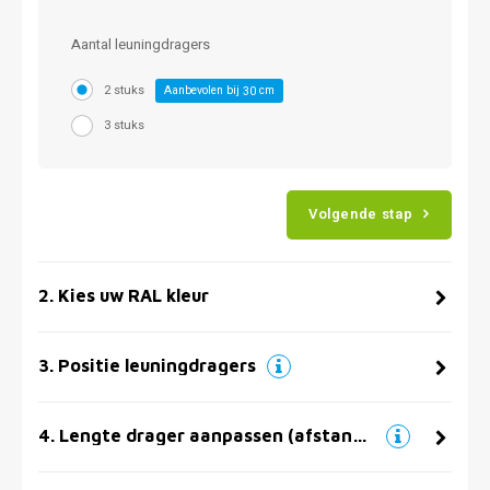
Aantal leuningdragers
2 stuks
Aanbevolen bij
cm
30
3 stuks
Volgende stap
2
.
Kies uw RAL kleur
3
.
Positie leuningdragers
4
.
Lengte drager aanpassen (afstand muur)