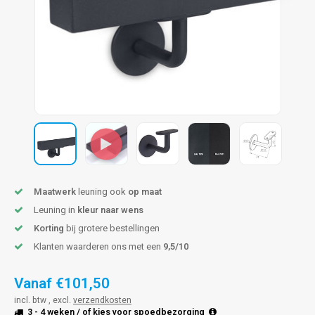
len trapleuning
hroeven
A
edijzeren trapleuning
aalboor & draadtap
metal trapleuning
 balustrade
nzen trapleuning
rderobestang
ulaire leuningen
ntageservice
Maatwerk
leuning ook
op maat
Leuning in
kleur naar wens
Korting
bij grotere bestellingen
Klanten waarderen ons met een
9,5/10
Vanaf
€101,50
incl. btw , excl.
verzendkosten
3 - 4 weken
/ of kies voor
spoedbezorging