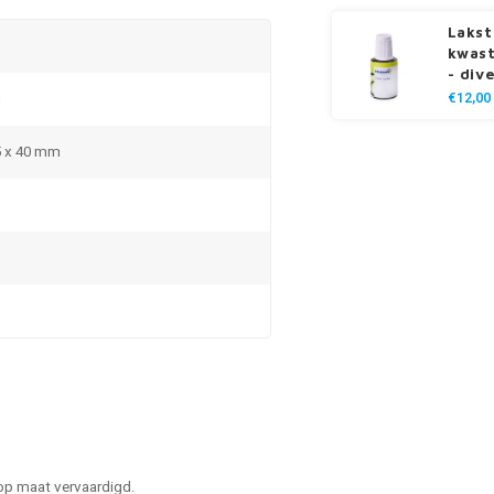
Lakst
kwast
- div
g
€12,00
5 x 40 mm
 op maat vervaardigd.