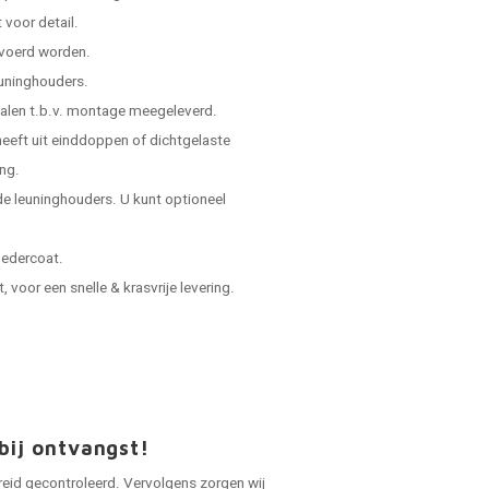
voor detail.
evoerd worden.
leuninghouders.
ialen t.b.v. montage meegeleverd.
 heeft uit einddoppen of dichtgelaste
ing.
e leuninghouders. U kunt optioneel
oedercoat.
voor een snelle & krasvrije levering.
bij ontvangst!
reid gecontroleerd. Vervolgens zorgen wij