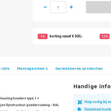
korting vanaf € 500,-
5%
7,5%
 info
Montagevideo's
Gerelateerde producten
Handige info
pleuning houders type 1 +
Hulp nodig bij 
jze fijnstructuur poedercoating - RAL
Download monta