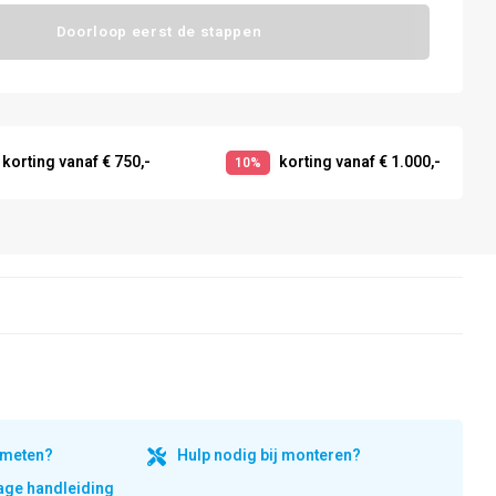
Doorloop eerst de stappen
korting vanaf € 750,-
korting vanaf € 1.000,-
10%
inmeten?
Hulp nodig bij monteren?
ge handleiding