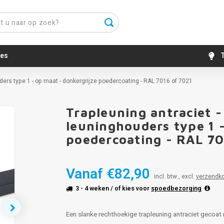
es
T
ders type 1 - op maat - donkergrijze poedercoating - RAL 7016 of 7021
Trapleuning antraciet 
leuninghouders type 1 
poedercoating - RAL 70
Vanaf
€82,90
incl. btw , excl.
verzendk
3 - 4 weken
/ of kies voor
spoedbezorging
Een slanke rechthoekige trapleuning antraciet gecoa