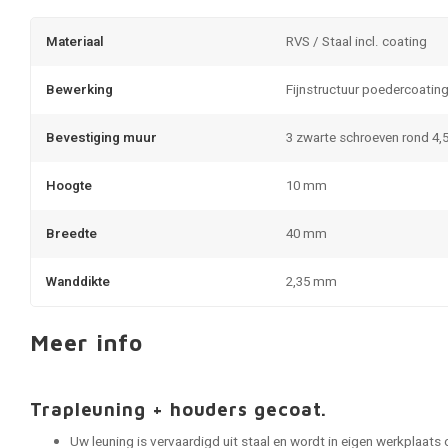
Materiaal
RVS / Staal incl. coating
Bewerking
Fijnstructuur poedercoatin
Bevestiging muur
3 zwarte schroeven rond 4,
Hoogte
10 mm
Breedte
40 mm
Wanddikte
2,35 mm
Meer info
Trapleuning + houders gecoat.
Uw leuning is vervaardigd uit staal en wordt in eigen werkplaats