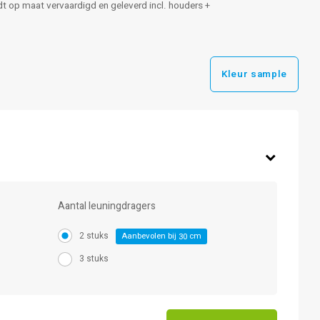
ordt op maat vervaardigd en geleverd incl. houders +
Kleur sample
Aantal leuningdragers
2 stuks
Aanbevolen bij
cm
30
3 stuks