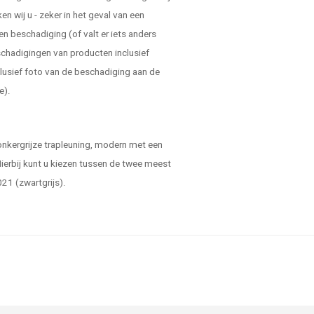
 wij u - zeker in het geval van een
en beschadiging (of valt er iets anders
schadigingen van producten inclusief
lusief foto van de beschadiging aan de
e).
onkergrijze trapleuning, modern met een
 Hierbij kunt u kiezen tussen de twee meest
021 (zwartgrijs).