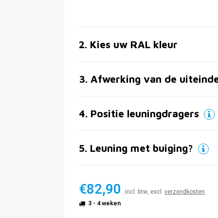
2
.
Kies uw RAL kleur
3
.
Afwerking van de uiteind
4
.
Positie leuningdragers
5
.
Leuning met buiging?
€82,90
incl. btw, excl.
verzendkosten
3 - 4 weken