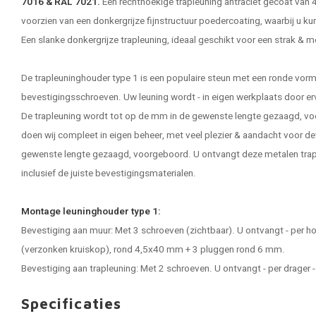
7016 & RAL 7021.
Een rechthoekige trapleuning antraciet gecoat van 
voorzien van een donkergrijze fijnstructuur poedercoating, waarbij u 
Een slanke
donkergrijze trapleuning
, ideaal geschikt voor een strak & mo
De trapleuninghouder type 1 is een populaire steun met een ronde vorm
bevestigingsschroeven. Uw leuning wordt - in eigen werkplaats door e
De trapleuning wordt tot op de mm in de gewenste lengte gezaagd, vo
doen wij compleet in eigen beheer, met veel plezier & aandacht voor de
gewenste lengte gezaagd, voorgeboord. U ontvangt deze metalen trap
inclusief de juiste bevestigingsmaterialen.
Montage leuninghouder type 1:
Bevestiging aan muur: Met 3 schroeven (zichtbaar). U ontvangt - per h
(verzonken kruiskop), rond 4,5x40 mm + 3 pluggen rond 6 mm.
Bevestiging aan trapleuning: Met 2 schroeven. U ontvangt - per drager
Specificaties