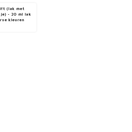
ift (lak met
je) - 20 ml lak
erse kleuren