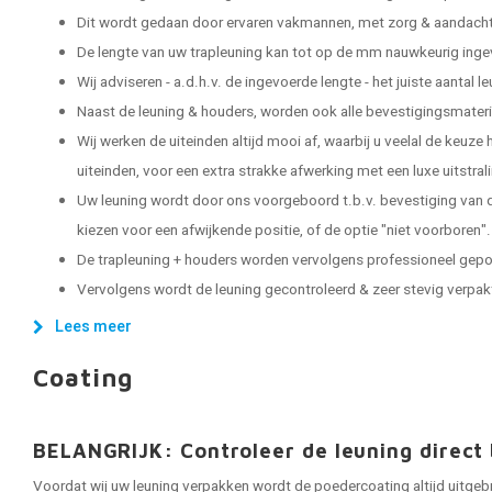
Dit wordt gedaan door ervaren vakmannen, met zorg & aandacht 
De lengte van uw trapleuning kan tot op de mm nauwkeurig ing
Wij adviseren - a.d.h.v. de ingevoerde lengte - het juiste aantal 
Naast de leuning & houders, worden ook alle bevestigingsmater
Wij werken de uiteinden altijd mooi af, waarbij u veelal de keuze
uiteinden, voor een extra strakke afwerking met een luxe uitstral
Uw leuning wordt door ons voorgeboord t.b.v. bevestiging van d
kiezen voor een afwijkende positie, of de optie "niet voorboren".
De trapleuning + houders worden vervolgens professioneel gep
Vervolgens wordt de leuning gecontroleerd & zeer stevig verpakt, 
Lees meer
Coating
BELANGRIJK: Controleer de leuning direct 
Voordat wij uw leuning verpakken wordt de poedercoating altijd uitgeb