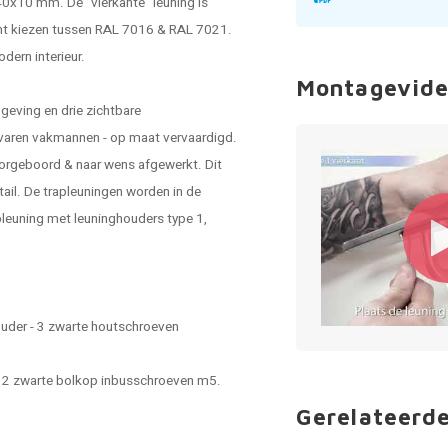
40x10 mm. De "vierkante" leuning is
kunt kiezen tussen RAL 7016 & RAL 7021.
dern interieur.
Montagevide
geving en drie zichtbare
rvaren vakmannen - op maat vervaardigd.
orgeboord & naar wens afgewerkt. Dit
tail. De trapleuningen worden in de
leuning met leuninghouders type 1,
ouder - 3 zwarte houtschroeven
 - 2 zwarte bolkop inbusschroeven m5.
Gerelateerd