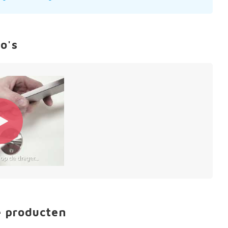
o's
e producten