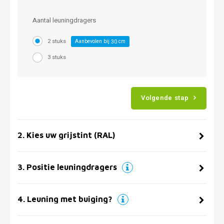
Aantal leuningdragers
2 stuks
Aanbevolen bij
cm
30
3 stuks
Volgende stap
2
.
Kies uw grijstint (RAL)
3
.
Positie leuningdragers
4
.
Leuning met buiging?