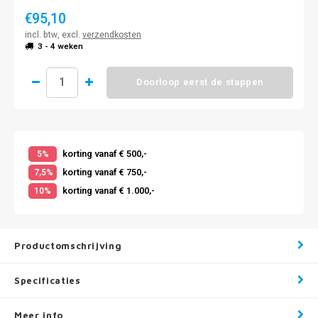
€95,10
incl. btw, excl.
verzendkosten
3 - 4 weken
Doorloop eerst de stappen
korting vanaf € 500,-
5%
korting vanaf € 750,-
7,5%
korting vanaf € 1.000,-
10%
Productomschrijving
Specificaties
Meer info