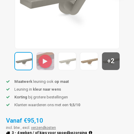
len trapleuning
hroeven
A
edijzeren trapleuning
aalboor & draadtap
metal trapleuning
 balustrade
nzen trapleuning
rderobestang
+2
ulaire leuningen
ntageservice
Maatwerk
leuning ook
op maat
Leuning in
kleur naar wens
Korting
bij grotere bestellingen
Klanten waarderen ons met een
9,5/10
Vanaf
€95,10
incl. btw , excl.
verzendkosten
3 - 4 weken
/ of kies voor
spoedbezorging