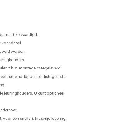
 op maat vervaardigd.
voor detail.
evoerd worden.
leuninghouders.
ialen t.b.v. montage meegeleverd.
 heeft uit einddoppen of dichtgelaste
ing.
e leuninghouders. U kunt optioneel
oedercoat.
voor een snelle & krasvrije levering.