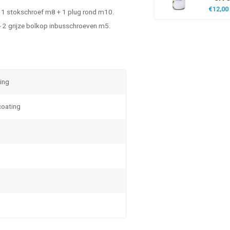
€12,00
 - 1 stokschroef m8 + 1 plug rond m10.
 - 2 grijze bolkop inbusschroeven m5.
ting
coating