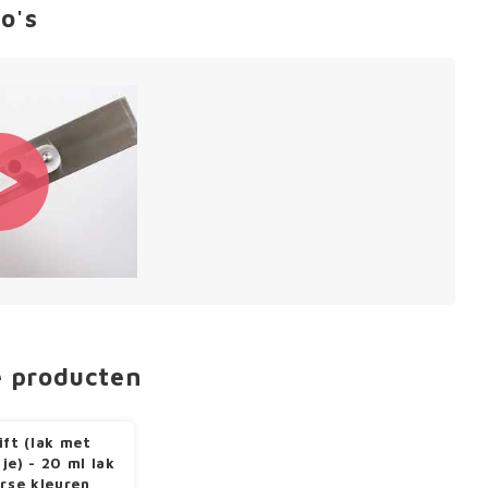
o's
e producten
ift (lak met
je) - 20 ml lak
erse kleuren