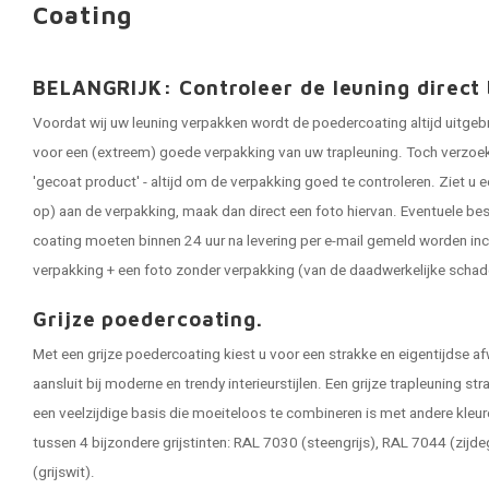
Coating
BELANGRIJK: Controleer de leuning direct 
Voordat wij uw leuning verpakken wordt de poedercoating altijd uitgeb
voor een (extreem) goede verpakking van uw trapleuning. Toch verzoeken
'gecoat product' - altijd om de verpakking goed te controleren. Ziet u e
op) aan de verpakking, maak dan direct een foto hiervan. Eventuele be
coating moeten binnen 24 uur na levering per e-mail gemeld worden inc
verpakking + een foto zonder verpakking (van de daadwerkelijke schad
Grijze poedercoating.
Met een grijze poedercoating kiest u voor een strakke en eigentijdse af
aansluit bij moderne en trendy interieurstijlen. Een grijze trapleuning stra
een veelzijdige basis die moeiteloos te combineren is met andere kleure
tussen 4 bijzondere grijstinten: RAL 7030 (steengrijs), RAL 7044 (zijd
(grijswit).