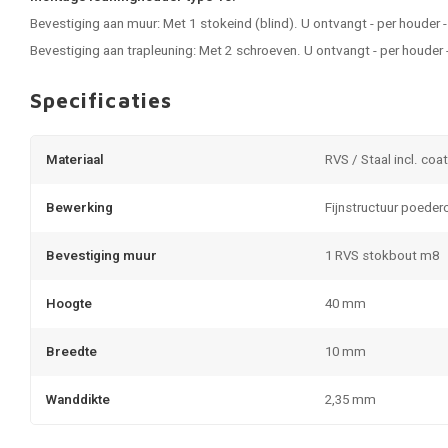
Bevestiging aan muur: Met 1 stokeind (blind). U ontvangt - per houder
Bevestiging aan trapleuning: Met 2 schroeven. U ontvangt - per houder
Specificaties
Materiaal
RVS / Staal incl. coa
Bewerking
Fijnstructuur poeder
Bevestiging muur
1 RVS stokbout m8
Hoogte
40 mm
Breedte
10 mm
Wanddikte
2,35 mm