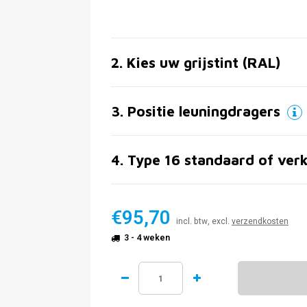
2
.
Kies uw grijstint (RAL)
3
.
Positie leuningdragers
4
.
Type 16 standaard of ver
€95,70
incl. btw, excl.
verzendkosten
3 - 4 weken