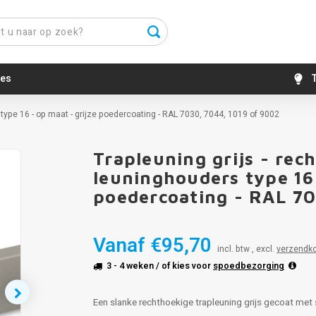
es
T
type 16 - op maat - grijze poedercoating - RAL 7030, 7044, 1019 of 9002
Trapleuning grijs - re
leuninghouders type 16 
poedercoating - RAL 70
Vanaf
€95,70
incl. btw , excl.
verzendk
3 - 4 weken
/ of kies voor
spoedbezorging
Een slanke rechthoekige trapleuning grijs gecoat me