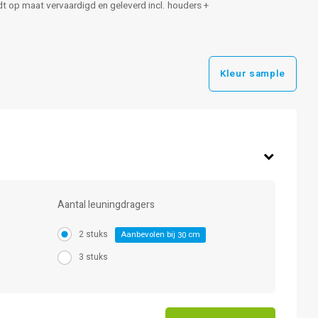
ordt op maat vervaardigd en geleverd incl. houders +
Kleur sample
Aantal leuningdragers
2 stuks
Aanbevolen bij
cm
30
3 stuks