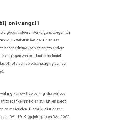
bij ontvangst!
reid gecontroleerd. Vervolgens zorgen wij
 wij u - zeker in het geval van een
en beschadiging (of valt er iets anders
schadigingen van producten inclusief
lusief foto van de beschadiging aan de
e).
werking van uw trapleuning, die perfect
alt toegankelijkheid en stijl uit, en biedt
n en materialen. Hierbij kunt u kiezen
egrijs), RAL 1019 (grijsbeige) en RAL 9002