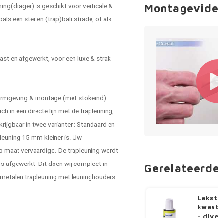
ning(drager) is geschikt voor verticale &
Montagevide
zoals een stenen (trap)balustrade, of als
ast en afgewerkt, voor een luxe & strak
vormgeving & montage (met stokeind)
h in een directe lijn met de
trapleuning
,
krijgbaar in twee varianten: Standaard en
 leuning 15 mm kleiner is. Uw
op maat vervaardigd. De trapleuning wordt
 afgewerkt. Dit doen wij compleet in
Gerelateerd
e metalen trapleuning met leuninghouders
Lakst
kwast
- div