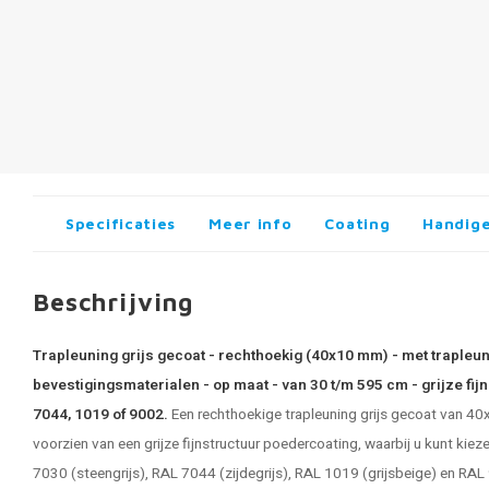
Specificaties
Meer info
Coating
Handige
Beschrijving
Trapleuning grijs gecoat - rechthoekig (40x10 mm) - met trapleu
bevestigingsmaterialen - op maat - van 30 t/m 595 cm - grijze fi
7044, 1019 of 9002.
Een rechthoekige trapleuning grijs gecoat van 40
voorzien van een grijze fijnstructuur poedercoating, waarbij u kunt kiez
7030 (steengrijs), RAL 7044 (zijdegrijs), RAL 1019 (grijsbeige) en RAL