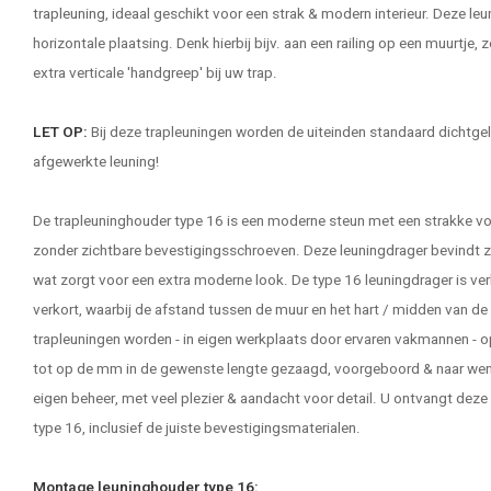
trapleuning
, ideaal geschikt voor een strak & modern interieur. Deze leu
horizontale plaatsing. Denk hierbij bijv. aan een railing op een muurtje, 
extra verticale 'handgreep' bij uw trap.
LET OP:
Bij deze trapleuningen worden de uiteinden standaard dichtgel
afgewerkte leuning!
De trapleuninghouder type 16 is een moderne steun met een strakke 
zonder zichtbare bevestigingsschroeven. Deze leuningdrager bevindt zic
wat zorgt voor een extra moderne look. De type 16 leuningdrager is ver
verkort, waarbij de afstand tussen de muur en het hart / midden van de
trapleuningen worden - in eigen werkplaats door ervaren vakmannen - 
tot op de mm in de gewenste lengte gezaagd, voorgeboord & naar wens
eigen beheer, met veel plezier & aandacht voor detail. U ontvangt dez
type 16, inclusief de juiste bevestigingsmaterialen.
Montage leuninghouder type 16: