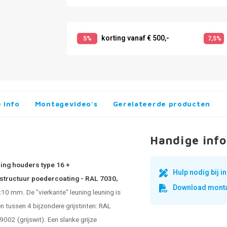
korting vanaf € 500,-
5%
7,5%
 info
Montagevideo's
Gerelateerde producten
Handige info
ning houders type 16 +
Hulp nodig bij 
jnstructuur poedercoating - RAL 7030,
Download monta
x10 mm. De "vierkante" leuning leuning is
en tussen 4 bijzondere grijstinten: RAL
 9002 (grijswit). Een slanke
grijze