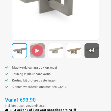
len trapleuning
hroeven
A
edijzeren trapleuning
aalboor & draadtap
metal trapleuning
 balustrade
nzen trapleuning
rderobestang
+4
ulaire leuningen
ntageservice
Maatwerk
leuning ook
op maat
Leuning in
kleur naar wens
Korting
bij grotere bestellingen
Klanten waarderen ons met een
9,5/10
Vanaf
€93,90
incl. btw , excl.
verzendkosten
3 - 4 weken
/ of kies voor
spoedbezorging