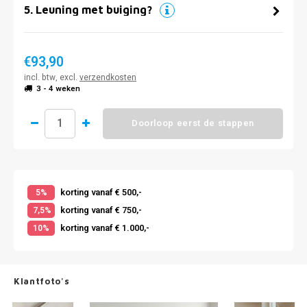
5
.
Leuning met buiging?
€93,90
incl. btw, excl.
verzendkosten
3 - 4 weken
Doorloop eerst de stappen
korting vanaf € 500,-
5%
korting vanaf € 750,-
7,5%
korting vanaf € 1.000,-
10%
Klantfoto's