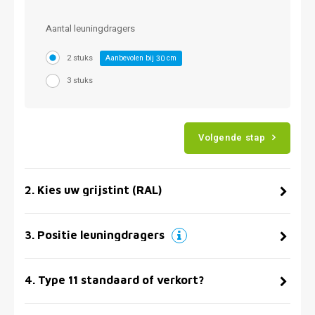
Aantal leuningdragers
2 stuks
Aanbevolen bij
cm
30
3 stuks
Volgende stap
2
.
Kies uw grijstint (RAL)
3
.
Positie leuningdragers
4
.
Type 11 standaard of verkort?