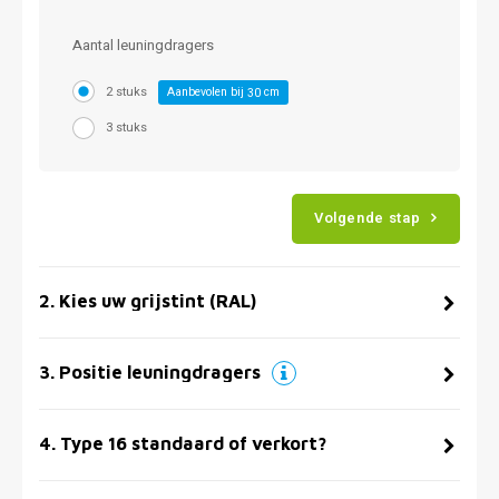
Aantal leuningdragers
2 stuks
Aanbevolen bij
cm
30
3 stuks
Volgende stap
2
.
Kies uw grijstint (RAL)
3
.
Positie leuningdragers
4
.
Type 16 standaard of verkort?