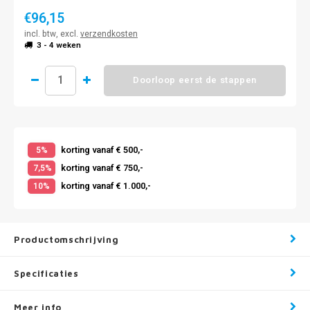
€96,15
incl. btw, excl.
verzendkosten
3 - 4 weken
Doorloop eerst de stappen
korting vanaf € 500,-
5%
korting vanaf € 750,-
7,5%
korting vanaf € 1.000,-
10%
Productomschrijving
Specificaties
Meer info