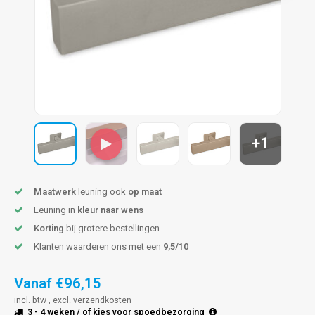
len trapleuning
hroeven
A
edijzeren trapleuning
aalboor & draadtap
metal trapleuning
 balustrade
nzen trapleuning
rderobestang
+1
ulaire leuningen
ntageservice
Maatwerk
leuning ook
op maat
Leuning in
kleur naar wens
Korting
bij grotere bestellingen
Klanten waarderen ons met een
9,5/10
Vanaf
€96,15
incl. btw , excl.
verzendkosten
3 - 4 weken
/ of kies voor
spoedbezorging