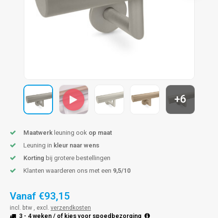
len trapleuning
hroeven
A
edijzeren trapleuning
aalboor & draadtap
metal trapleuning
 balustrade
nzen trapleuning
rderobestang
+6
ulaire leuningen
ntageservice
Maatwerk
leuning ook
op maat
Leuning in
kleur naar wens
Korting
bij grotere bestellingen
Klanten waarderen ons met een
9,5/10
Vanaf
€93,15
incl. btw , excl.
verzendkosten
3 - 4 weken
/ of kies voor
spoedbezorging