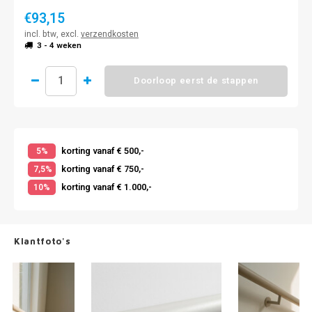
€93,15
incl. btw, excl.
verzendkosten
3 - 4 weken
Doorloop eerst de stappen
korting vanaf € 500,-
5%
korting vanaf € 750,-
7,5%
korting vanaf € 1.000,-
10%
Klantfoto's