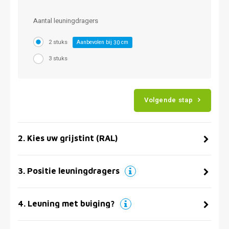
Aantal leuningdragers
2 stuks
Aanbevolen bij
cm
30
3 stuks
Volgende stap
2
.
Kies uw grijstint (RAL)
3
.
Positie leuningdragers
4
.
Leuning met buiging?