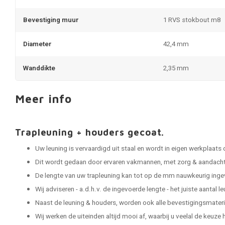
Bevestiging muur
1 RVS stokbout m8
Diameter
42,4 mm
Wanddikte
2,35 mm
Meer info
Trapleuning + houders gecoat.
Uw leuning is vervaardigd uit staal en wordt in eigen werkplaats
Dit wordt gedaan door ervaren vakmannen, met zorg & aandacht 
De lengte van uw trapleuning kan tot op de mm nauwkeurig ing
Wij adviseren - a.d.h.v. de ingevoerde lengte - het juiste aantal 
Naast de leuning & houders, worden ook alle bevestigingsmater
Wij werken de uiteinden altijd mooi af, waarbij u veelal de keuze