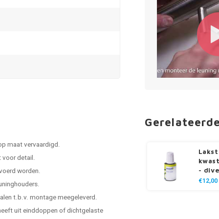
Gerelateerd
 op maat vervaardigd.
Lakst
voor detail.
kwast
- div
evoerd worden.
€12,00
leuninghouders.
ialen t.b.v. montage meegeleverd.
 heeft uit einddoppen of dichtgelaste