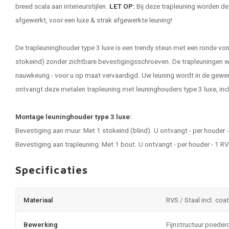
breed scala aan interieurstijlen.
LET OP:
Bij deze
trapleuning
worden de 
afgewerkt, voor een luxe & strak afgewerkte leuning!
De trapleuninghouder type 3 luxe is een trendy steun met een ronde 
stokeind) zonder zichtbare bevestigingsschroeven. De trapleuningen w
nauwkeurig - voor u op maat vervaardigd. Uw leuning wordt in de gew
ontvangt deze metalen trapleuning met leuninghouders type 3 luxe, incl
Montage leuninghouder type 3 luxe:
Bevestiging aan muur: Met 1 stokeind (blind). U ontvangt - per houder
Bevestiging aan trapleuning: Met 1 bout. U ontvangt - per houder - 1 
Specificaties
Materiaal
RVS / Staal incl. coa
Bewerking
Fijnstructuur poeder