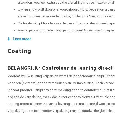
uiteinden, voor een extra strakke afwerking met een luxe uitstral
Uw leuning wordt door ons voorgeboord t.b.v. bevestiging van d
kiezen voor een afwijkende positie, of de optie "niet voorboren".
De trapleuning + houders worden vervolgens professioneel gep
Vervolgens wordt de leuning gecontroleerd & zeer stevig verpakt, 
Lees meer
Coating
BELANGRIJK: Controleer de leuning direct 
Voordat wij uw leuning verpakken wordt de poedercoating altijd uitgeb
voor een (extreem) goede verpakking van uw trapleuning. Toch verzoeken
'gecoat product' - altijd om de verpakking goed te controleren. Ziet u e
op) aan de verpakking, maak dan direct een foto hiervan. Eventuele be
coating moeten binnen 24 uur na levering per e-mail gemeld worden inc
verpakking + een foto zonder verpakking (van de daadwerkelijke schad