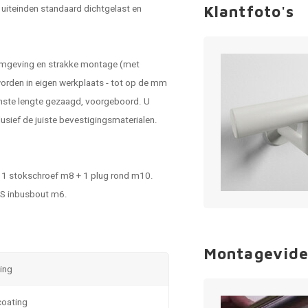
uiteinden standaard dichtgelast en
Klantfoto's
vormgeving en strakke montage (met
orden in eigen werkplaats - tot op de mm
enste lengte gezaagd, voorgeboord. U
usief de juiste bevestigingsmaterialen.
 - 1 stokschroef m8 + 1 plug rond m10.
RVS inbusbout m6.
Montagevide
ting
coating