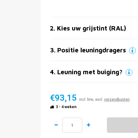
2
.
Kies uw grijstint (RAL)
3
.
Positie leuningdragers
4
.
Leuning met buiging?
€93,15
incl. btw, excl.
verzendkosten
3 - 4 weken