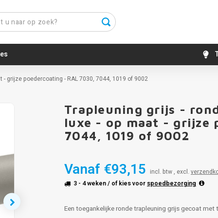
es
T
at - grijze poedercoating - RAL 7030, 7044, 1019 of 9002
Trapleuning grijs - ron
luxe - op maat - grijze
7044, 1019 of 9002
Vanaf
€93,15
incl. btw , excl.
verzendk
3 - 4 weken
/ of kies voor
spoedbezorging
Een toegankelijke ronde trapleuning grijs gecoat met t