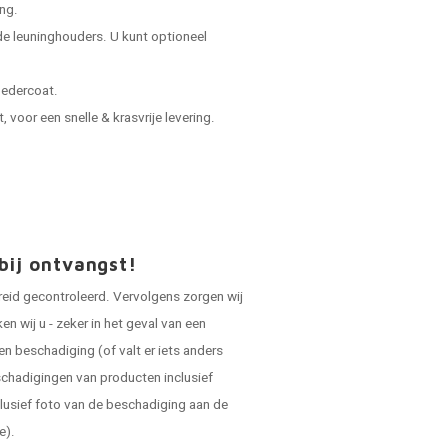
ing.
e leuninghouders. U kunt optioneel
oedercoat.
voor een snelle & krasvrije levering.
bij ontvangst!
reid gecontroleerd. Vervolgens zorgen wij
 wij u - zeker in het geval van een
en beschadiging (of valt er iets anders
schadigingen van producten inclusief
lusief foto van de beschadiging aan de
e).