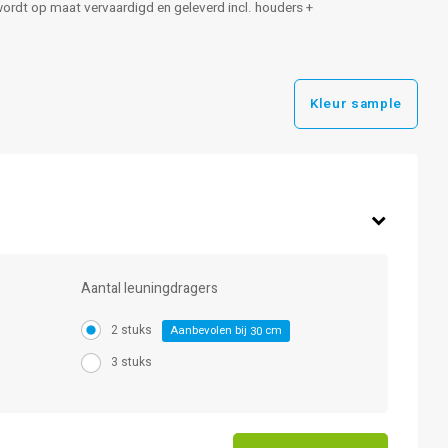
 wordt op maat vervaardigd en geleverd incl. houders +
Kleur sample
Aantal leuningdragers
2 stuks
Aanbevolen bij
cm
30
3 stuks