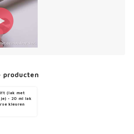
e producten
ift (lak met
je) - 20 ml lak
erse kleuren