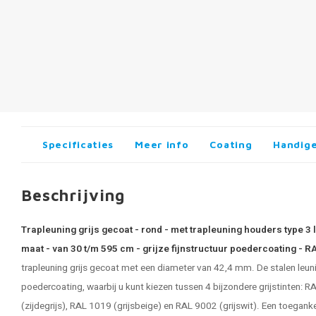
Specificaties
Meer info
Coating
Handige
Beschrijving
Trapleuning grijs gecoat - rond - met trapleuning houders type 3 
maat - van 30 t/m 595 cm - grijze fijnstructuur poedercoating - R
trapleuning grijs
gecoat met een diameter van 42,4 mm. De stalen leuning
poedercoating, waarbij u kunt kiezen tussen 4 bijzondere grijstinten: 
(zijdegrijs), RAL 1019 (grijsbeige) en RAL 9002 (grijswit). Een toeganke