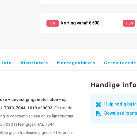
korting vanaf € 500,-
5%
7,5%
 info
Klantfoto's
Montagevideo's
Gerelateerde
Handige info
luxe + bevestigingsmaterialen - op
Hulp nodig bij 
AL 7030, 7044, 1019 of 9002.
Een ronde
Download monta
 is voorzien van een grijze fijnstructuur
RAL 7030 (steengrijs), RAL 7044
lijke grijze trapleuning, geschikt voor een