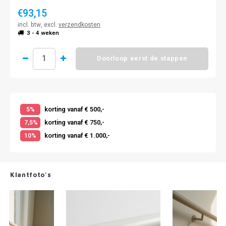
€93,15
incl. btw, excl.
verzendkosten
3 - 4 weken
Doorloop eerst de stappen
korting vanaf € 500,-
5%
korting vanaf € 750,-
7,5%
korting vanaf € 1.000,-
10%
Klantfoto's