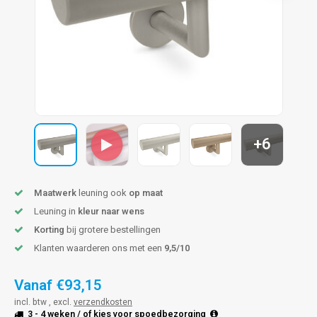
len trapleuning
hroeven
A
edijzeren trapleuning
aalboor & draadtap
metal trapleuning
 balustrade
nzen trapleuning
rderobestang
+6
ulaire leuningen
ntageservice
Maatwerk
leuning ook
op maat
Leuning in
kleur naar wens
Korting
bij grotere bestellingen
Klanten waarderen ons met een
9,5/10
Vanaf
€93,15
incl. btw , excl.
verzendkosten
3 - 4 weken
/ of kies voor
spoedbezorging