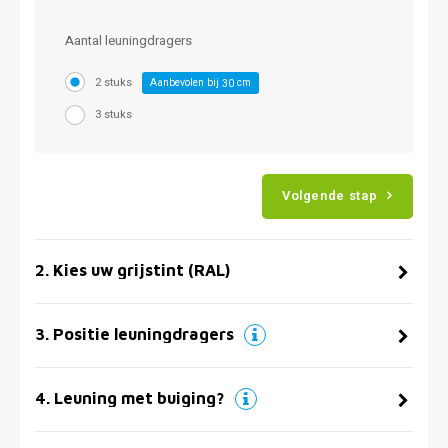
Aantal leuningdragers
2 stuks
Aanbevolen bij
cm
30
3 stuks
Volgende stap
2
.
Kies uw grijstint (RAL)
3
.
Positie leuningdragers
4
.
Leuning met buiging?