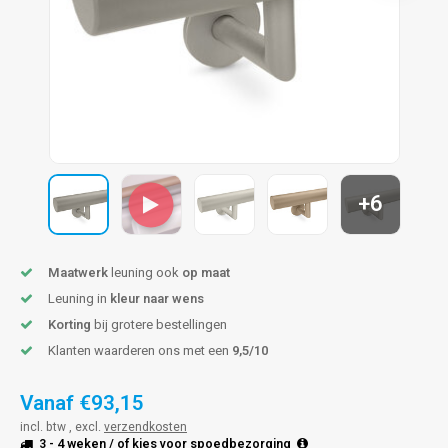
len trapleuning
hroeven
A
edijzeren trapleuning
aalboor & draadtap
metal trapleuning
 balustrade
nzen trapleuning
rderobestang
+6
ulaire leuningen
ntageservice
Maatwerk
leuning ook
op maat
Leuning in
kleur naar wens
Korting
bij grotere bestellingen
Klanten waarderen ons met een
9,5/10
Vanaf
€93,15
incl. btw , excl.
verzendkosten
3 - 4 weken
/ of kies voor
spoedbezorging