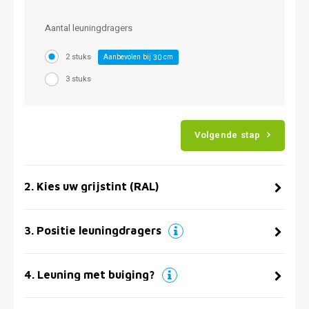
Aantal leuningdragers
2 stuks
Aanbevolen bij
cm
30
3 stuks
Volgende stap
2
.
Kies uw grijstint (RAL)
3
.
Positie leuningdragers
4
.
Leuning met buiging?