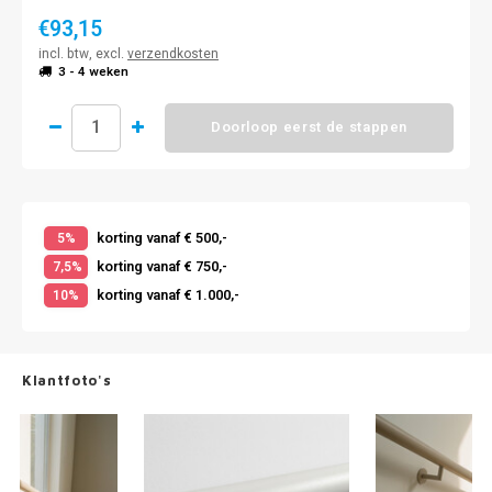
€93,15
incl. btw, excl.
verzendkosten
3 - 4 weken
Doorloop eerst de stappen
korting vanaf € 500,-
5%
korting vanaf € 750,-
7,5%
korting vanaf € 1.000,-
10%
Klantfoto's