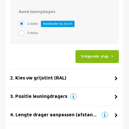
Aantal leuningdragers
2 stuks
Aanbevolen bij
cm
30
3 stuks
Volgende stap
2
.
Kies uw grijstint (RAL)
3
.
Positie leuningdragers
4
.
Lengte drager aanpassen (afstand muur)