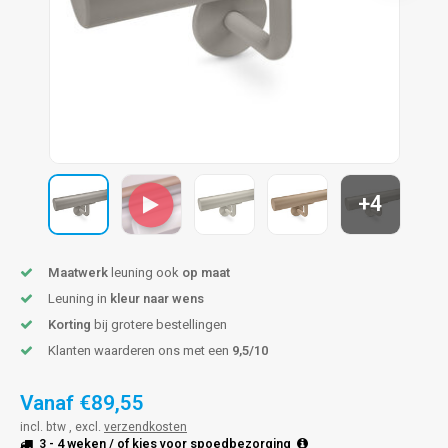
len trapleuning
hroeven
A
edijzeren trapleuning
aalboor & draadtap
metal trapleuning
 balustrade
nzen trapleuning
rderobestang
+4
ulaire leuningen
ntageservice
Maatwerk
leuning ook
op maat
Leuning in
kleur naar wens
Korting
bij grotere bestellingen
Klanten waarderen ons met een
9,5/10
Vanaf
€89,55
incl. btw , excl.
verzendkosten
3 - 4 weken
/ of kies voor
spoedbezorging