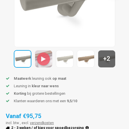
len trapleuning
hroeven
A
edijzeren trapleuning
aalboor & draadtap
metal trapleuning
 balustrade
nzen trapleuning
rderobestang
+2
ulaire leuningen
ntageservice
Maatwerk
leuning ook
op maat
Leuning in
kleur naar wens
Korting
bij grotere bestellingen
Klanten waarderen ons met een
9,5/10
Vanaf
€95,75
incl. btw , excl.
verzendkosten
2 - 3 weken
/ of kies voor
spoedbezorging