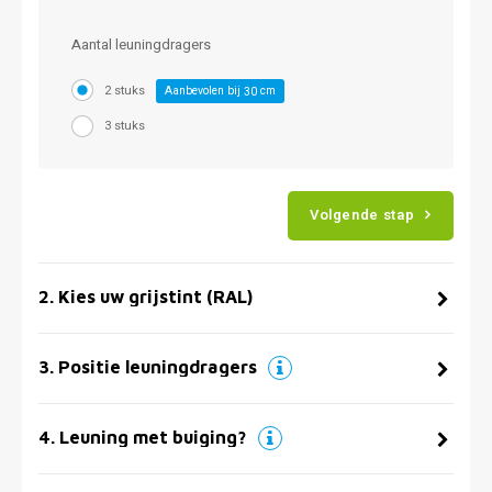
Aantal leuningdragers
2 stuks
Aanbevolen bij
cm
30
3 stuks
Volgende stap
2
.
Kies uw grijstint (RAL)
3
.
Positie leuningdragers
4
.
Leuning met buiging?