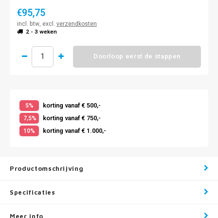
€95,75
incl. btw, excl.
verzendkosten
2 - 3 weken
Doorloop eerst de stappen
korting vanaf € 500,-
5%
korting vanaf € 750,-
7,5%
korting vanaf € 1.000,-
10%
Productomschrijving
Specificaties
Meer info