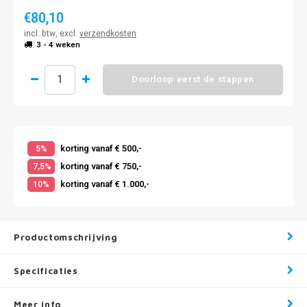
€80,10
incl. btw, excl.
verzendkosten
3 - 4 weken
Doorloop eerst de stappen
korting vanaf € 500,-
5%
korting vanaf € 750,-
7,5%
korting vanaf € 1.000,-
10%
Productomschrijving
Specificaties
Meer info