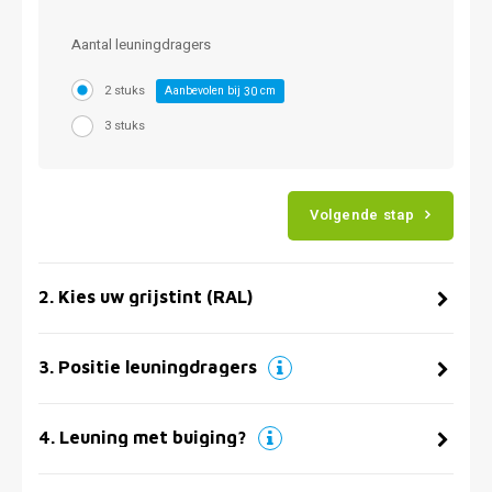
Aantal leuningdragers
2 stuks
Aanbevolen bij
cm
30
3 stuks
Volgende stap
2
.
Kies uw grijstint (RAL)
3
.
Positie leuningdragers
4
.
Leuning met buiging?