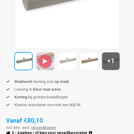
len trapleuning
hroeven
A
edijzeren trapleuning
aalboor & draadtap
metal trapleuning
 balustrade
nzen trapleuning
rderobestang
+1
ulaire leuningen
ntageservice
Maatwerk
leuning ook
op maat
Leuning in
kleur naar wens
Korting
bij grotere bestellingen
Klanten waarderen ons met een
9,5/10
Vanaf
€80,10
incl. btw , excl.
verzendkosten
3 - 4 weken
/ of kies voor
spoedbezorging