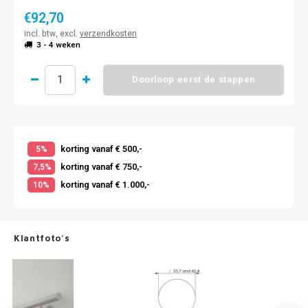
€92,70
incl. btw, excl.
verzendkosten
3 - 4 weken
Doorloop eerst de stappen
korting vanaf € 500,-
5%
korting vanaf € 750,-
7,5%
korting vanaf € 1.000,-
10%
Klantfoto's