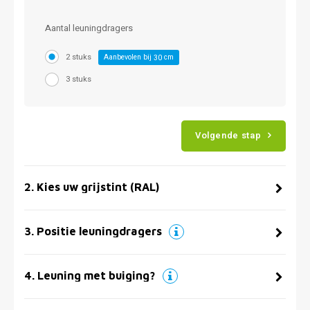
Aantal leuningdragers
2 stuks
Aanbevolen bij
cm
30
3 stuks
Volgende stap
2
.
Kies uw grijstint (RAL)
3
.
Positie leuningdragers
4
.
Leuning met buiging?