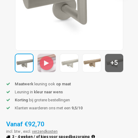
len trapleuning
hroeven
A
edijzeren trapleuning
aalboor & draadtap
metal trapleuning
 balustrade
nzen trapleuning
rderobestang
+5
ulaire leuningen
ntageservice
Maatwerk
leuning ook
op maat
Leuning in
kleur naar wens
Korting
bij grotere bestellingen
Klanten waarderen ons met een
9,5/10
Vanaf
€92,70
incl. btw , excl.
verzendkosten
3 - 4 weken
/ of kies voor
spoedbezorging