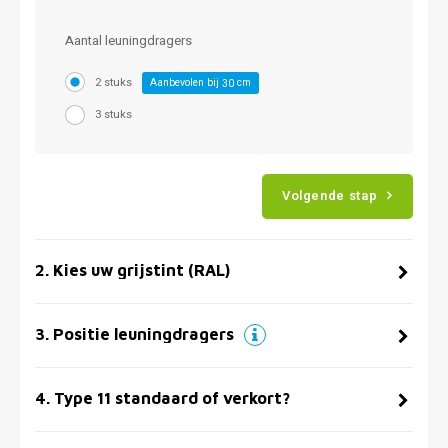
Aantal leuningdragers
2 stuks
Aanbevolen bij
cm
30
3 stuks
Volgende stap
2
.
Kies uw grijstint (RAL)
3
.
Positie leuningdragers
4
.
Type 11 standaard of verkort?