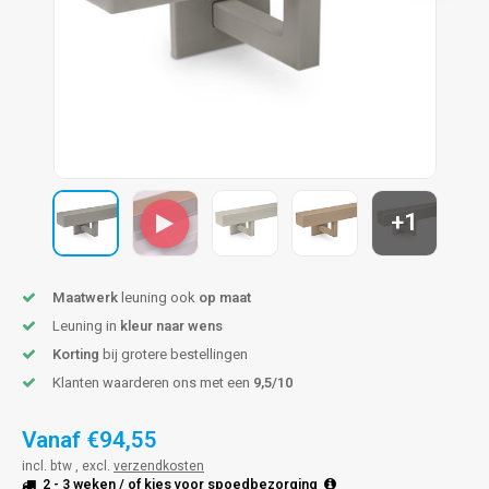
len trapleuning
hroeven
A
edijzeren trapleuning
aalboor & draadtap
metal trapleuning
 balustrade
nzen trapleuning
rderobestang
+1
ulaire leuningen
ntageservice
Maatwerk
leuning ook
op maat
Leuning in
kleur naar wens
Korting
bij grotere bestellingen
Klanten waarderen ons met een
9,5/10
Vanaf
€94,55
incl. btw , excl.
verzendkosten
2 - 3 weken
/ of kies voor
spoedbezorging