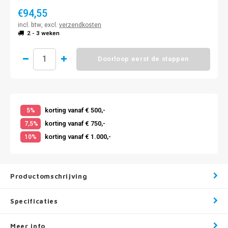
€94,55
incl. btw, excl.
verzendkosten
2 - 3 weken
Doorloop eerst de stappen
korting vanaf € 500,-
5%
korting vanaf € 750,-
7,5%
korting vanaf € 1.000,-
10%
Productomschrijving
Specificaties
Meer info