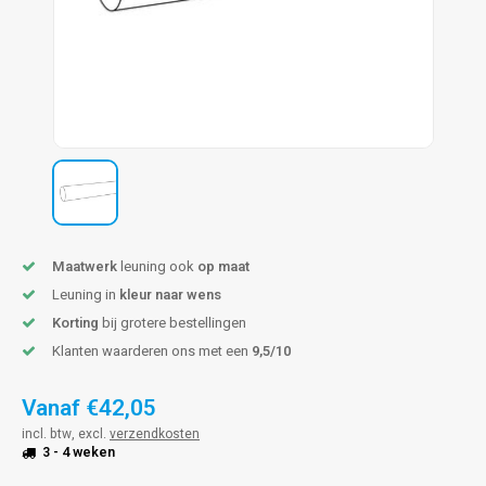
len trapleuning
hroeven
A
edijzeren trapleuning
aalboor & draadtap
metal trapleuning
 balustrade
nzen trapleuning
rderobestang
ulaire leuningen
ntageservice
Maatwerk
leuning ook
op maat
Leuning in
kleur naar wens
Korting
bij grotere bestellingen
Klanten waarderen ons met een
9,5/10
Vanaf
€42,05
incl. btw, excl.
verzendkosten
3 - 4 weken