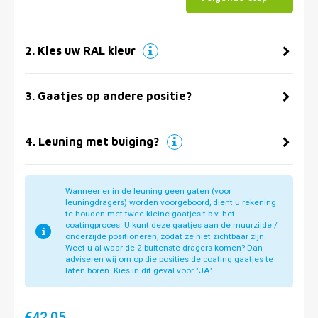
2
.
Kies uw RAL kleur
3
.
Gaatjes op andere positie?
4
.
Leuning met buiging?
Wanneer er in de leuning geen gaten (voor
leuningdragers) worden voorgeboord, dient u rekening
te houden met twee kleine gaatjes t.b.v. het
coatingproces. U kunt deze gaatjes aan de muurzijde /
onderzijde positioneren, zodat ze niet zichtbaar zijn.
Weet u al waar de 2 buitenste dragers komen? Dan
adviseren wij om op die posities de coating gaatjes te
laten boren. Kies in dit geval voor "JA".