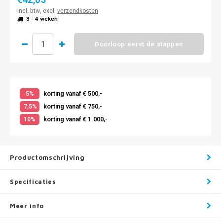
€42,05
incl. btw, excl.
verzendkosten
3 - 4 weken
Doorloop eerst de stappen
korting vanaf € 500,-
5%
korting vanaf € 750,-
7,5%
korting vanaf € 1.000,-
10%
Productomschrijving
Specificaties
Meer info