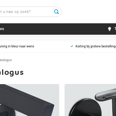
es
T
uning in kleur naar wens
Korting bij grotere bestellin
atalogus
alogus