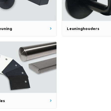
euning
Leuninghouders
les