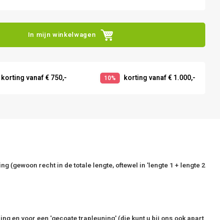
In mijn winkelwagen
korting vanaf € 750,-
korting vanaf € 1.000,-
10%
g (gewoon recht in de totale lengte, oftewel in 'lengte 1 + lengte 2
 en voor een 'gecoate trapleuning' (die kunt u bij ons ook apart