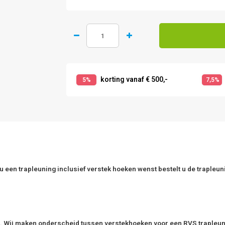
korting vanaf € 500,-
5%
7,5%
u een trapleuning inclusief verstek hoeken wenst bestelt u de trapleunin
. Wij maken onderscheid tussen verstekhoeken voor een RVS trapleuning