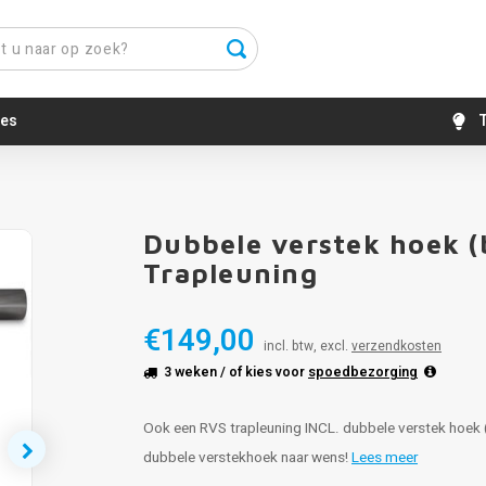
es
T
Dubbele verstek hoek (
Trapleuning
€149,00
incl. btw, excl.
verzendkosten
3 weken
/ of kies voor
spoedbezorging
Ook een RVS trapleuning INCL. dubbele verstek hoek 
dubbele verstekhoek naar wens!
Lees meer