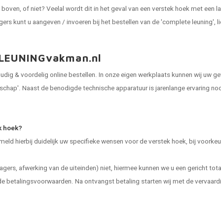
 boven, of niet? Veelal wordt dit in het geval van een verstek hoek met een l
s kunt u aangeven / invoeren bij het bestellen van de 'complete leuning', licht
ij LEUNINGvakman.nl
udig & voordelig online bestellen. In onze eigen werkplaats kunnen wij uw 
chap'. Naast de benodigde technische apparatuur is jarenlange ervaring nood
k hoek?
meld hierbij duidelijk uw specifieke wensen voor de verstek hoek, bij voorke
gers, afwerking van de uiteinden) niet, hiermee kunnen we u een gericht tot
er de betalingsvoorwaarden. Na ontvangst betaling starten wij met de vervaa