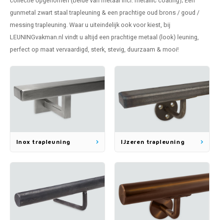
collectie opgenomen (beide van metaal incl. metallic coating); Een
len trapleuning
hroeven
A
gunmetal
zwart staal trapleuning
& een prachtige oud brons /
goud /
messing trapleuning
. Waar u uiteindelijk ook voor kiest, bij
edijzeren trapleuning
aalboor & draadtap
LEUNINGvakman.nl vindt u altijd een prachtige metaal (look) leuning,
perfect op maat vervaardigd, sterk, stevig, duurzaam & mooi!
metal trapleuning
 balustrade
nzen trapleuning
rderobestang
ulaire leuningen
ntageservice
Inox trapleuning
IJzeren trapleuning