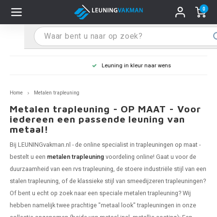
0
Hoofdmenu / Leuninghouders
Hoofdmenu / Tips & Tricks
Hoofdmenu / Trapleuning
Hoofdmenu / Extra
Leuninghouders
Tips & Tricks
Trapleuning
Extra
Leuning in kleur naar wens
 trapleuning
 leuninghouders
stiften (coating)
R
Z
A
G
W
T
S
S
G
B
R
Z
A
W
L
S
pleuning inmeten
Home
Metalen trapleuning
rte trapleuning
rte leuninghouders
S schoonmaken
R
Z
A
G
W
T
S
S
G
B
R
Z
A
W
L
S
pleuning monteren
Metalen trapleuning - OP MAAT - Voor
iedereen een passende leuning van
metaal!
raciet trapleuning
raciet leuninghouders
stekhoek (aan trapleuning)
R
Z
A
G
W
T
S
S
G
B
R
Z
A
A
L
A
ntageservice
Bij LEUNINGvakman.nl - de online specialist in
trapleuningen op maat
-
jze trapleuning
te leuninghouders
S eindkappen
R
Z
A
A
W
T
A
S
A
A
R
A
A
bestelt u een
metalen trapleuning
voordeling online! Gaat u voor de
duurzaamheid van een
rvs trapleuning
, de stoere industriële stijl van een
te trapleuning
ninghouders in andere RAL kleur
S bochten & koppelingen
R
Z
A
A
T
A
A
stalen trapleuning
, of de klassieke stijl van
smeedijzeren trapleuningen
?
Of bent u echt op zoek naar een speciale metalen trapleuning? Wij
pleuning in andere RAL kleur
len leuninghouders
 flenzen
R
A
A
hebben namelijk twee prachtige "metaal look" trapleuningen in onze