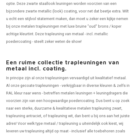
optie. Deze zwarte staallook leuningen worden voorzien van een
bijzondere zwarte metallic (look) coating, voor net dat beetje extra. Wilt
u echt een stijlvol statement maken, dan moet u zeker een kijkje nemen
bij onze metalen trapleuningen met luxe bruine "oud" brons / koper
achtige kleurtint. Deze trapleuning van metaal - incl. metallic
poedercoating - steelt zeker weten de show!
Een ruime collectie trapleuningen van
metaal incl. coating.
In principe zijn al onze trapleuningen vervaardigd uit kwalitatief metaal.
Al onze
gecoate trapleuningen
- verkrijgbaar in diverse kleuren & zelfs in
RAL kleur naar wens - betreffen metalen leuningen + leuningdragers die
voorzien zijn van een hoogwaardige poedercoating. Dus bent u op zoek
naar een sterke, duurzame & kwalitatieve metalen
trapleuning zwart
,
trapleuning antraciet, of
trapleuning wit
, dan bent u bij ons aan het juiste
adres! Voor welk type metaal / trapleuning u uiteindelijk ook kiest, wij
leveren uw trapleuning altijd op maat - inclusief alle toebehoren zoals