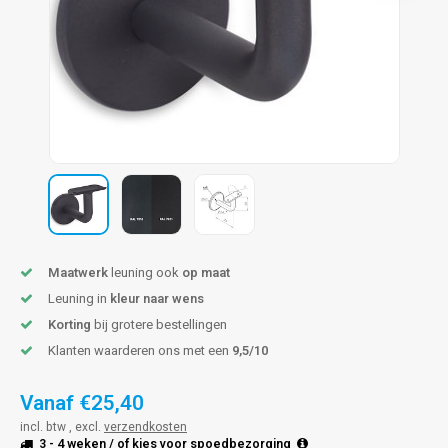
len trapleuning
hroeven
A
edijzeren trapleuning
aalboor & draadtap
metal trapleuning
 balustrade
nzen trapleuning
rderobestang
ulaire leuningen
ntageservice
Maatwerk
leuning ook
op maat
Leuning in
kleur naar wens
Korting
bij grotere bestellingen
Klanten waarderen ons met een
9,5/10
Vanaf
€25,40
incl. btw , excl.
verzendkosten
3 - 4 weken
/ of kies voor
spoedbezorging