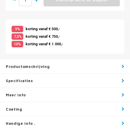
korting vanaf € 500,-
5%
korting vanaf € 750,-
7,5%
korting vanaf € 1.000,-
10%
Productomschrijving
Specificaties
Meer info
Coating
Handige info .