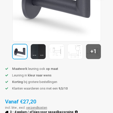
len trapleuning
hroeven
A
edijzeren trapleuning
aalboor & draadtap
metal trapleuning
 balustrade
nzen trapleuning
rderobestang
+1
ulaire leuningen
ntageservice
Maatwerk
leuning ook
op maat
Leuning in
kleur naar wens
Korting
bij grotere bestellingen
Klanten waarderen ons met een
9,5/10
Vanaf
€27,20
incl. btw , excl.
verzendkosten
3 - 4 weken
/ of kies voor
spoedbezorging