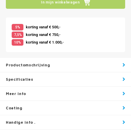
In mijn winkelwagen
korting vanaf € 500,-
5%
korting vanaf € 750,-
7,5%
korting vanaf € 1.000,-
10%
Productomschrijving
Specificaties
Meer info
Coating
Handige info .