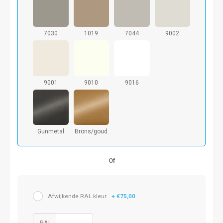
7030
1019
7044
9002
9001
9010
9016
Gunmetal
Brons/goud
Of
Afwijkende RAL kleur
+ €75,00
RAL