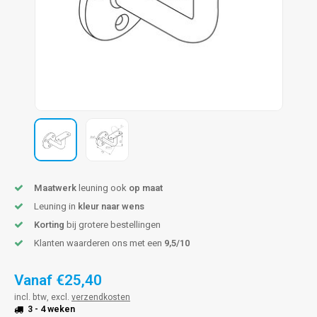
len trapleuning
hroeven
A
edijzeren trapleuning
aalboor & draadtap
metal trapleuning
 balustrade
nzen trapleuning
rderobestang
ulaire leuningen
ntageservice
Maatwerk
leuning ook
op maat
Leuning in
kleur naar wens
Korting
bij grotere bestellingen
Klanten waarderen ons met een
9,5/10
Vanaf
€25,40
incl. btw, excl.
verzendkosten
3 - 4 weken