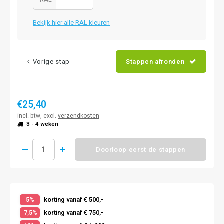
Bekijk hier alle RAL kleuren
Vorige stap
Stappen afronden
€25,40
incl. btw, excl.
verzendkosten
3 - 4 weken
Doorloop eerst de stappen
korting vanaf € 500,-
5%
korting vanaf € 750,-
7,5%