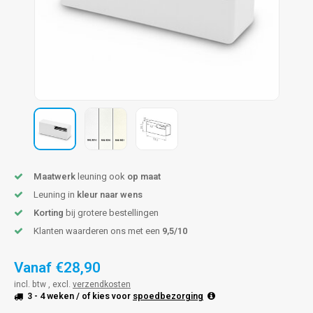
len trapleuning
hroeven
A
edijzeren trapleuning
aalboor & draadtap
metal trapleuning
 balustrade
nzen trapleuning
rderobestang
ulaire leuningen
ntageservice
Maatwerk
leuning ook
op maat
Leuning in
kleur naar wens
Korting
bij grotere bestellingen
Klanten waarderen ons met een
9,5/10
Vanaf
€28,90
incl. btw , excl.
verzendkosten
3 - 4 weken
/ of kies voor
spoedbezorging