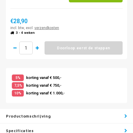
€28,90
incl. btw, excl.
verzendkosten
3 - 4 weken
Doorloop eerst de stappen
korting vanaf € 500,-
5%
korting vanaf € 750,-
7,5%
korting vanaf € 1.000,-
10%
Productomschrijving
Specificaties