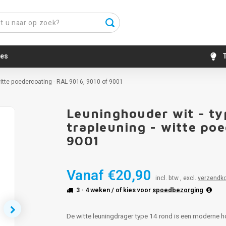
es
T
 witte poedercoating - RAL 9016, 9010 of 9001
Leuninghouder wit - ty
trapleuning - witte po
9001
Vanaf
€20,90
incl. btw , excl.
verzendk
3 - 4 weken
/ of kies voor
spoedbezorging
De witte leuningdrager type 14 rond is een moderne 