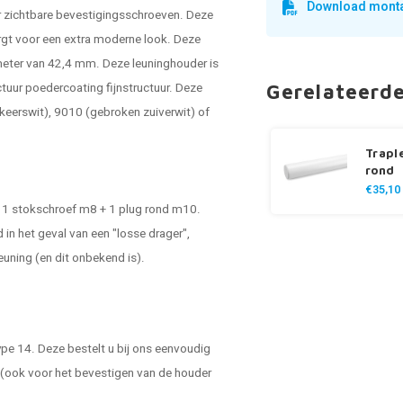
Download monta
 zichtbare bevestigingsschroeven. Deze
zorgt voor een extra moderne look. Deze
meter van 42,4 mm. Deze leuninghouder is
ctuur poedercoating fijnstructuur. Deze
Gerelateerd
erkeerswit), 9010 (gebroken zuiverwit) of
Trapl
rond
€35,10
 - 1 stokschroef m8 + 1 plug rond m10.
in het geval van een "losse drager",
euning (en dit onbekend is).
ype 14. Deze bestelt u bij ons eenvoudig
n (ook voor het bevestigen van de houder