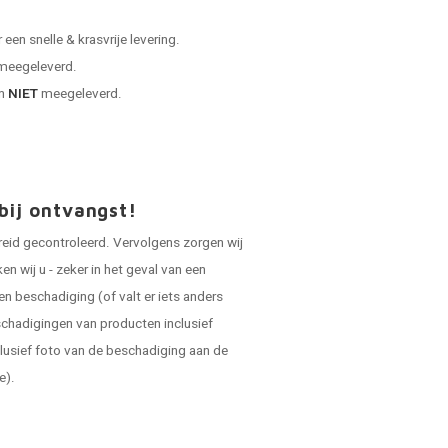
en snelle & krasvrije levering.
 meegeleverd.
en
NIET
meegeleverd.
bij ontvangst!
reid gecontroleerd. Vervolgens zorgen wij
 wij u - zeker in het geval van een
en beschadiging (of valt er iets anders
schadigingen van producten inclusief
lusief foto van de beschadiging aan de
e).