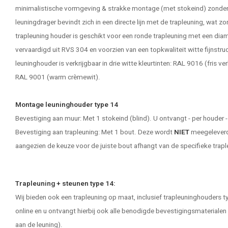
minimalistische vormgeving & strakke montage (met stokeind) zonder
leuningdrager bevindt zich in een directe lijn met de trapleuning, wat 
trapleuning houder
is geschikt voor een ronde trapleuning met een dia
vervaardigd uit RVS 304 en voorzien van een topkwaliteit witte fijnstru
leuninghouder is verkrijgbaar in drie witte kleurtinten: RAL 9016 (fris v
RAL 9001 (warm crèmewit).
Montage leuninghouder type 14
Bevestiging aan muur: Met 1 stokeind (blind). U ontvangt - per houder
Bevestiging aan trapleuning: Met 1 bout. Deze wordt
NIET
meegeleverd 
aangezien de keuze voor de juiste bout afhangt van de specifieke trapl
Trapleuning + steunen type 14:
Wij bieden ook een trapleuning op maat, inclusief trapleuninghouders t
online en u ontvangt hierbij ook alle benodigde bevestigingsmateriale
aan de leuning).