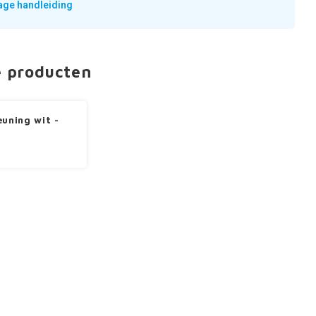
ge handleiding
e producten
euning wit -