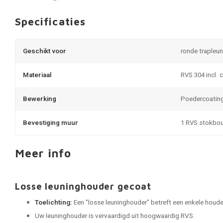
Specificaties
Geschikt voor
ronde trapleun
Materiaal
RVS 304 incl. 
Bewerking
Poedercoatin
Bevestiging muur
1 RVS stokbo
Meer info
Losse leuninghouder gecoat
Toelichting:
Een "losse leuninghouder" betreft een enkele houder
Uw leuninghouder is vervaardigd uit hoogwaardig RVS.