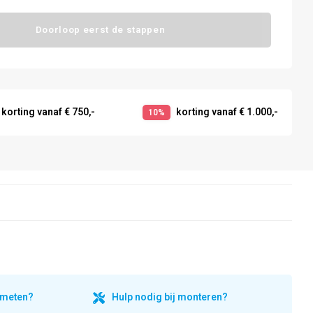
Doorloop eerst de stappen
korting vanaf € 750,-
korting vanaf € 1.000,-
10%
inmeten?
Hulp nodig bij monteren?