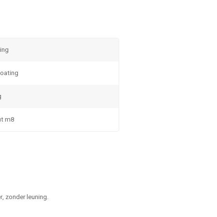
ing
coating
g
ut m8
, zonder leuning.