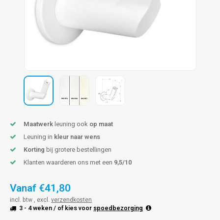
len trapleuning
hroeven
A
edijzeren trapleuning
aalboor & draadtap
metal trapleuning
 balustrade
nzen trapleuning
rderobestang
ulaire leuningen
ntageservice
Maatwerk
leuning ook
op maat
Leuning in
kleur naar wens
Korting
bij grotere bestellingen
Klanten waarderen ons met een
9,5/10
Vanaf
€41,80
incl. btw , excl.
verzendkosten
3 - 4 weken
/ of kies voor
spoedbezorging