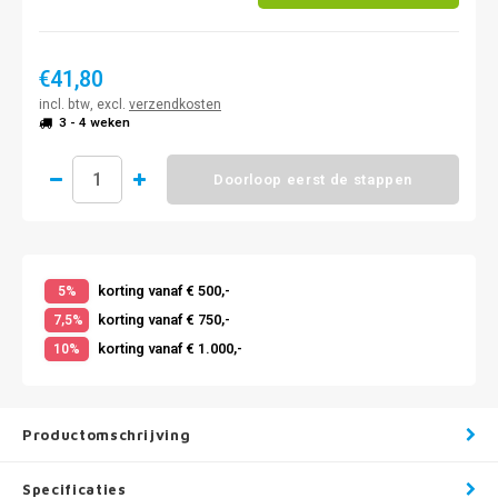
€41,80
incl. btw, excl.
verzendkosten
3 - 4 weken
Doorloop eerst de stappen
korting vanaf € 500,-
5%
korting vanaf € 750,-
7,5%
korting vanaf € 1.000,-
10%
Productomschrijving
Specificaties