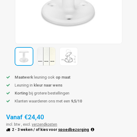
len trapleuning
hroeven
A
edijzeren trapleuning
aalboor & draadtap
metal trapleuning
 balustrade
nzen trapleuning
rderobestang
ulaire leuningen
ntageservice
Maatwerk
leuning ook
op maat
Leuning in
kleur naar wens
Korting
bij grotere bestellingen
Klanten waarderen ons met een
9,5/10
Vanaf
€24,40
incl. btw , excl.
verzendkosten
2 - 3 weken
/ of kies voor
spoedbezorging