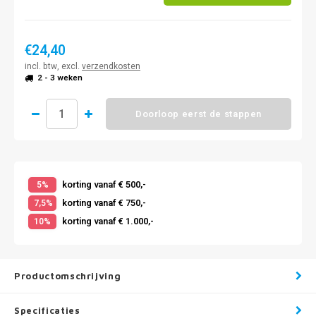
€24,40
incl. btw, excl.
verzendkosten
2 - 3 weken
Doorloop eerst de stappen
korting vanaf € 500,-
5%
korting vanaf € 750,-
7,5%
korting vanaf € 1.000,-
10%
Productomschrijving
Specificaties