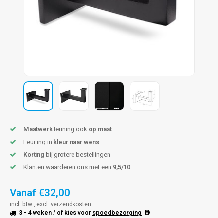
len trapleuning
hroeven
A
edijzeren trapleuning
aalboor & draadtap
metal trapleuning
 balustrade
nzen trapleuning
rderobestang
ulaire leuningen
ntageservice
Maatwerk
leuning ook
op maat
Leuning in
kleur naar wens
Korting
bij grotere bestellingen
Klanten waarderen ons met een
9,5/10
Vanaf
€32,00
incl. btw , excl.
verzendkosten
3 - 4 weken
/ of kies voor
spoedbezorging