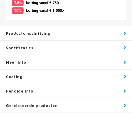
korting vanaf € 750,-
7,5%
korting vanaf € 1.000,-
10%
Productomschrijving
Specificaties
Meer info
Coating
Handige info .
Gerelateerde producten