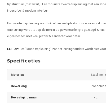
fijnstructuur (matzwart). Een robuuste zwarte trapleuning met een stoe
industrieel & modern interieur.
Uw
zwarte trap leuning
wordt - in eigen werkplaats door ervaren vakma
trapleuning wordt tot op de mm in de gewenste lengte gezaagd & naar 
eigen beheer, met veel plezier & aandacht voor detail.
LET OP:
Een "losse trapleuning" zonder leuninghouders wordt niet voo
Specificaties
Materiaal
Staal incl.
Bewerking
Poedercoa
Bevestiging muur
n.v.t.