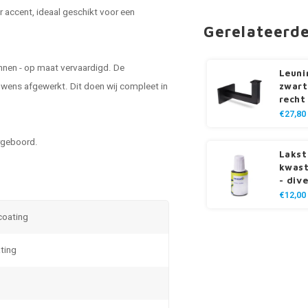
r accent, ideaal geschikt voor een
Gerelateerd
nnen - op maat vervaardigd. De
Leuni
wens afgewerkt. Dit doen wij compleet in
zwart
recht
€27,80
rgeboord.
Lakst
kwast
- div
€12,00
 coating
ting