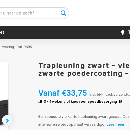
es
T
ercoating - RAL 9005
Trapleuning zwart - vi
zwarte poedercoating 
Vanaf
€33,75
incl. btw , excl.
verzendk
3 - 4 weken
/ of kies voor
spoedbezorging
Een robuuste vierkante trapleuning zwart gecoat. Dez
interieur en wordt op maat vervaardigd.
Lees meer