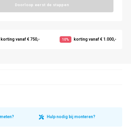
Doorloop eerst de stappen
korting vanaf € 750,-
korting vanaf € 1.000,-
10%
inmeten?
Hulp nodig bij monteren?