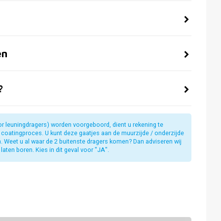
en
?
or leuningdragers) worden voorgeboord, dient u rekening te
t coatingproces. U kunt deze gaatjes aan de muurzijde / onderzijde
jn. Weet u al waar de 2 buitenste dragers komen? Dan adviseren wij
laten boren. Kies in dit geval voor "JA".