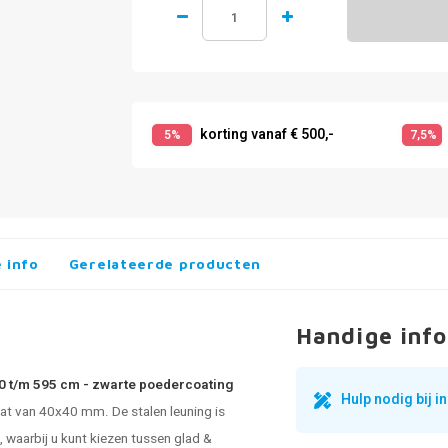
korting vanaf € 500,-
5%
7,5%
 info
Gerelateerde producten
Handige info
30 t/m 595 cm - zwarte poedercoating
Hulp nodig bij 
t van 40x40 mm. De stalen leuning is
 waarbij u kunt kiezen tussen glad &