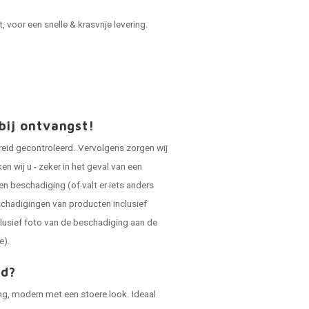
voor een snelle & krasvrije levering.
bij ontvangst!
reid gecontroleerd. Vervolgens zorgen wij
 wij u - zeker in het geval van een
en beschadiging (of valt er iets anders
schadigingen van producten inclusief
lusief foto van de beschadiging aan de
e).
ad?
ing, modern met een stoere look. Ideaal