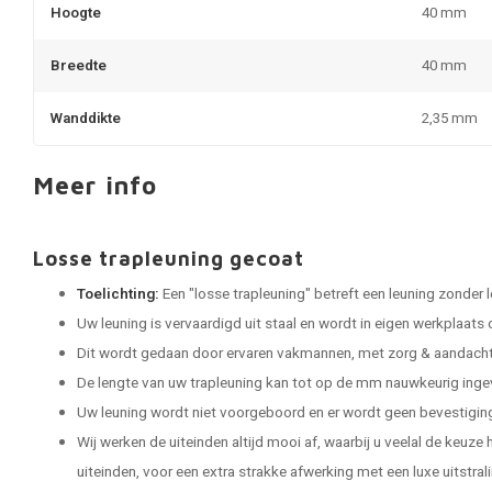
Hoogte
40 mm
Breedte
40 mm
Wanddikte
2,35 mm
Meer info
Losse trapleuning gecoat
Toelichting:
Een "losse trapleuning" betreft een leuning zonder 
Uw leuning is vervaardigd uit staal en wordt in eigen werkplaats
Dit wordt gedaan door ervaren vakmannen, met zorg & aandacht 
De lengte van uw trapleuning kan tot op de mm nauwkeurig ing
Uw leuning wordt niet voorgeboord en er wordt geen bevestigi
Wij werken de uiteinden altijd mooi af, waarbij u veelal de keuze
uiteinden, voor een extra strakke afwerking met een luxe uitstral