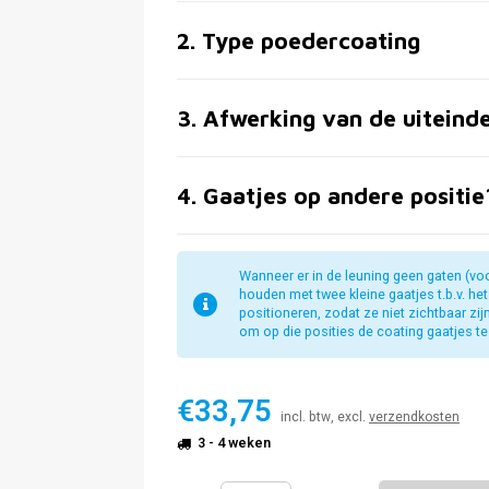
2
.
Type poedercoating
3
.
Afwerking van de uiteind
4
.
Gaatjes op andere positie
Wanneer er in de leuning geen gaten (vo
houden met twee kleine gaatjes t.b.v. he
positioneren, zodat ze niet zichtbaar zi
om op die posities de coating gaatjes te 
€33,75
incl. btw, excl.
verzendkosten
3 - 4 weken