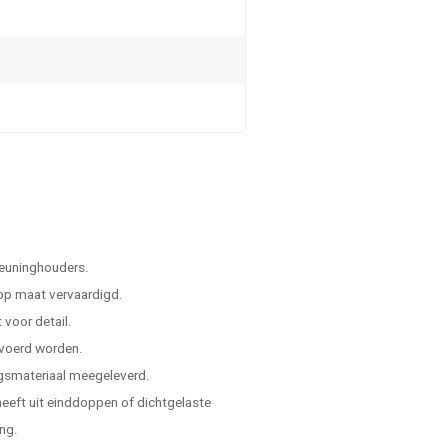
leuninghouders.
 op maat vervaardigd.
voor detail.
evoerd worden.
ngsmateriaal meegeleverd.
 heeft uit einddoppen of dichtgelaste
ing.