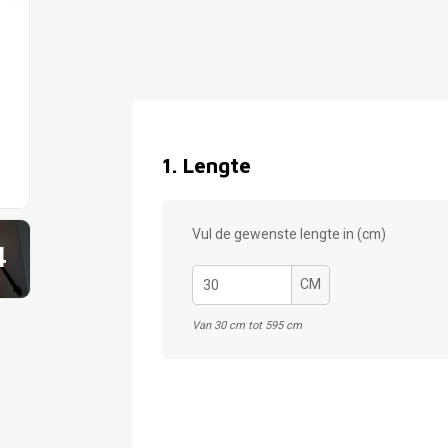
1
.
Lengte
Vul de gewenste lengte in (cm)
4
CM
Van 30 cm tot 595 cm