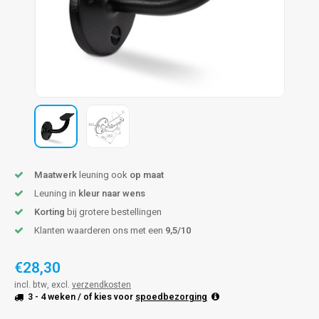
len trapleuning
hroeven
A
edijzeren trapleuning
aalboor & draadtap
metal trapleuning
 balustrade
nzen trapleuning
rderobestang
ulaire leuningen
ntageservice
Maatwerk
leuning ook
op maat
Leuning in
kleur naar wens
Korting
bij grotere bestellingen
Klanten waarderen ons met een
9,5/10
€28,30
incl. btw, excl.
verzendkosten
3 - 4 weken
/ of kies voor
spoedbezorging