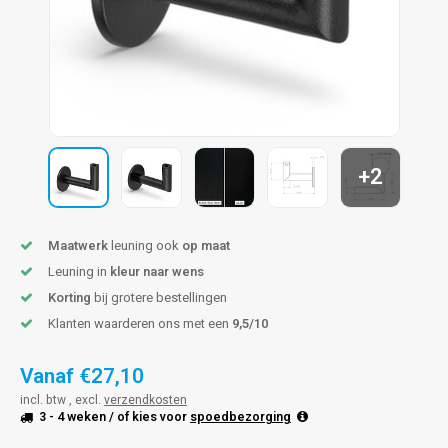
len trapleuning
hroeven
A
edijzeren trapleuning
aalboor & draadtap
metal trapleuning
 balustrade
nzen trapleuning
rderobestang
+2
ulaire leuningen
ntageservice
Maatwerk
leuning ook
op maat
Leuning in
kleur naar wens
Korting
bij grotere bestellingen
Klanten waarderen ons met een
9,5/10
Vanaf
€27,10
incl. btw , excl.
verzendkosten
3 - 4 weken
/ of kies voor
spoedbezorging