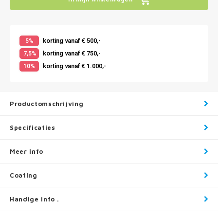
korting vanaf € 500,-
5%
korting vanaf € 750,-
7,5%
korting vanaf € 1.000,-
10%
Productomschrijving
Specificaties
Meer info
Coating
Handige info .