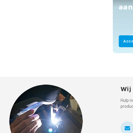
aan
Acco
Wij
Hulp n
produ