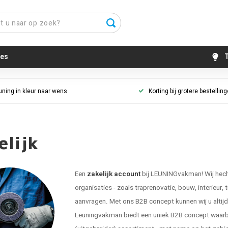
es
T
uning in kleur naar wens
Korting bij grotere bestellin
elijk
Een
zakelijk account
bij LEUNINGvakman! Wij hecht
organisaties - zoals traprenovatie, bouw, interieur, 
aanvragen. Met ons B2B concept kunnen wij u altijd g
Leuningvakman biedt een uniek B2B concept waarbij