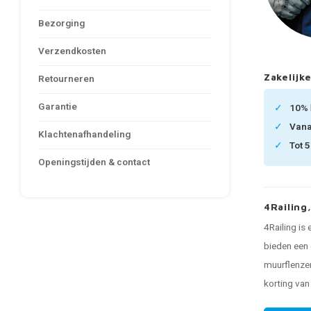
Bezorging
Verzendkosten
Zakelijke
Retourneren
Garantie
10%
Van
Klachtenafhandeling
Tot 
Openingstijden & contact
4Railing
4Railing is
bieden een 
muurflenzen
korting va