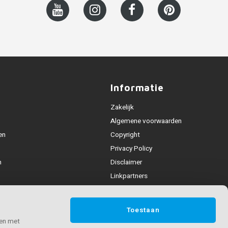
Informatie
Zakelijk
Algemene voorwaarden
en
Copyright
Privacy Policy
n
Disclaimer
Linkpartners
Leuning collecties
deling
Toestaan
n & contact
 en met