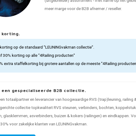
(uitgebreider) assortiment - met name op het gebied
meer marge voor de B2B afnemer / reseller.
 korting.
korting op de standaard "LEUNINGvakman collectie".
af 30%
korting op alle "4Railing producten"
5%
extra staffelkorting bij grotere aantallen op de meeste "4Railing producte
, een gespecialiseerde B2B collectie.
 een totaalpartner en leverancier van hoogwaardige RVS (trap)leuning, railing
gerichte collectie topkwaliteit RVS steunen, verbinders, bochten, koppelstuk
, glasklemmen, asverbinders, buizen & kokers (railingen) en eindkappen. Voo
n 30% voor zakelijke klanten van LEUNINGvakman.