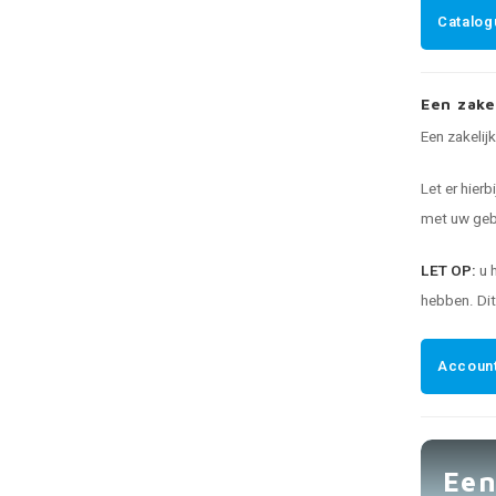
Catalog
Een zake
Een zakelij
Let er hierb
met uw gebr
LET OP:
u 
hebben. Di
Account
Een