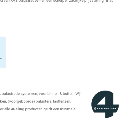
 van RVS balustrades - en een scherpe "zakelijke prijsstelling" met
n"
 & balustrade systemen, voor binnen & buiten. Wij
ken, (voorgeboorde) balusters, lasflenzen,
r alle 4Railing producten geldt een minimale