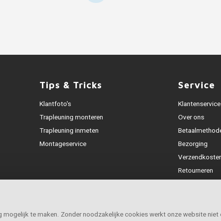
Tips & Tricks
Service
Klantfoto's
Klantenservice
Trapleuning monteren
Over ons
Trapleuning inmeten
Betaalmethod
Montageservice
Bezorging
Verzendkoste
Retourneren
Garantie
Klachtenafhan
Openingstijde
ig mogelijk te maken. Zonder noodzakelijke cookies werkt onze website niet