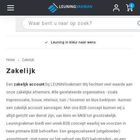
0
Hoofdmenu / Leuninghouders
Hoofdmenu / Tips & Tricks
Hoofdmenu / Trapleuning
Hoofdmenu / Extra
Leuninghouders
Tips & Tricks
Trapleuning
Extra
Leuning in kleur naar wens
 trapleuning
 leuninghouders
stiften (coating)
R
Z
A
G
W
T
S
S
G
B
R
Z
A
W
L
S
pleuning inmeten
Home
Zakelijk
rte trapleuning
rte leuninghouders
S schoonmaken
R
Z
A
G
W
T
S
S
G
B
R
Z
A
W
L
S
pleuning monteren
Zakelijk
raciet trapleuning
raciet leuninghouders
stekhoek (aan trapleuning)
R
Z
A
G
W
T
S
S
G
B
R
Z
A
A
L
A
ntageservice
Een
zakelijk account
bij LEUNINGvakman! Wij hechten veel waarde aan
onze zakelijke afnemers. Alle gerelateerde organisaties - zoals
jze trapleuning
te leuninghouders
S eindkappen
R
Z
A
A
W
T
A
S
A
A
R
A
A
traprenovatie, bouw, interieur, tuin / hovenier en klus bedrijven - kunnen
een zakelijk account aanvragen. Met ons B2B concept kunnen wij u
te trapleuning
ninghouders in andere RAL kleur
S bochten & koppelingen
R
Z
A
A
T
A
A
altijd gericht van dienst zijn, van klein en MKB tot grootzakelijk.
Leuningvakman biedt een uniek B2B concept waarbij we voorzien in
pleuning in andere RAL kleur
len leuninghouders
 flenzen
R
A
A
twee primaire B2B behoeften: Een gespecialiseerd (uitgebreider)
assortiment - met name op het gebied van RVS balustrades - en een