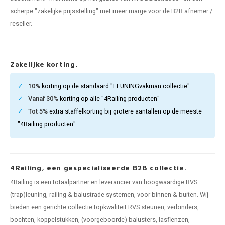
len trapleuning
hroeven
A
scherpe "zakelijke prijsstelling" met meer marge voor de B2B afnemer /
reseller.
edijzeren trapleuning
aalboor & draadtap
metal trapleuning
 balustrade
Zakelijke korting.
nzen trapleuning
rderobestang
10%
korting op de standaard "LEUNINGvakman collectie".
Vanaf 30%
korting op alle "4Railing producten"
ulaire leuningen
ntageservice
Tot 5%
extra staffelkorting bij grotere aantallen op de meeste
"4Railing producten"
4Railing, een gespecialiseerde B2B collectie.
4Railing is een totaalpartner en leverancier van hoogwaardige RVS
(trap)leuning, railing & balustrade systemen, voor binnen & buiten. Wij
bieden een gerichte collectie topkwaliteit RVS steunen, verbinders,
bochten, koppelstukken, (voorgeboorde) balusters, lasflenzen,