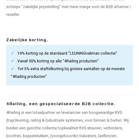
len trapleuning
hroeven
A
scherpe "zakelijke prijsstelling" met meer marge voor de B2B afnemer /
reseller.
edijzeren trapleuning
aalboor & draadtap
metal trapleuning
 balustrade
Zakelijke korting.
nzen trapleuning
rderobestang
10%
korting op de standaard "LEUNINGvakman collectie".
Vanaf 30%
korting op alle "4Railing producten"
ulaire leuningen
ntageservice
Tot 5%
extra staffelkorting bij grotere aantallen op de meeste
"4Railing producten"
4Railing, een gespecialiseerde B2B collectie.
4Railing is een totaalpartner en leverancier van hoogwaardige RVS
(trap)leuning, railing & balustrade systemen, voor binnen & buiten. Wij
bieden een gerichte collectie topkwaliteit RVS steunen, verbinders,
bochten, koppelstukken, (voorgeboorde) balusters, lasflenzen,