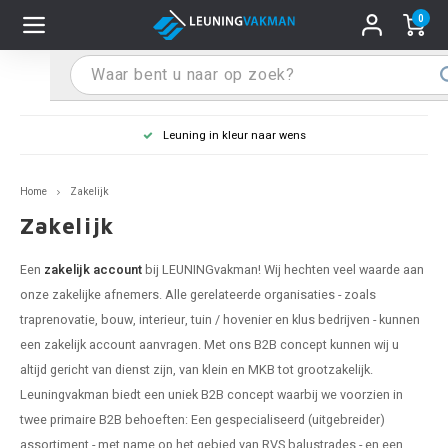
0
Hoofdmenu / Leuninghouders
Hoofdmenu / Tips & Tricks
Hoofdmenu / Trapleuning
Hoofdmenu / Extra
Leuninghouders
Tips & Tricks
Trapleuning
Extra
Leuning in kleur naar wens
 trapleuning
 leuninghouders
stiften (coating)
R
Z
A
G
W
T
S
S
G
B
R
Z
A
W
L
S
pleuning inmeten
Home
Zakelijk
rte trapleuning
rte leuninghouders
S schoonmaken
R
Z
A
G
W
T
S
S
G
B
R
Z
A
W
L
S
pleuning monteren
Zakelijk
raciet trapleuning
raciet leuninghouders
stekhoek (aan trapleuning)
R
Z
A
G
W
T
S
S
G
B
R
Z
A
A
L
A
ntageservice
Een
zakelijk account
bij LEUNINGvakman! Wij hechten veel waarde aan
onze zakelijke afnemers. Alle gerelateerde organisaties - zoals
jze trapleuning
te leuninghouders
S eindkappen
R
Z
A
A
W
T
A
S
A
A
R
A
A
traprenovatie, bouw, interieur, tuin / hovenier en klus bedrijven - kunnen
een zakelijk account aanvragen. Met ons B2B concept kunnen wij u
te trapleuning
ninghouders in andere RAL kleur
S bochten & koppelingen
R
Z
A
A
T
A
A
altijd gericht van dienst zijn, van klein en MKB tot grootzakelijk.
Leuningvakman biedt een uniek B2B concept waarbij we voorzien in
pleuning in andere RAL kleur
len leuninghouders
 flenzen
R
A
A
twee primaire B2B behoeften: Een gespecialiseerd (uitgebreider)
assortiment - met name op het gebied van RVS balustrades - en een