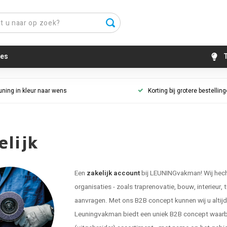
es
T
uning in kleur naar wens
Korting bij grotere bestellin
elijk
Een
zakelijk account
bij LEUNINGvakman! Wij hecht
organisaties - zoals traprenovatie, bouw, interieur, 
aanvragen. Met ons B2B concept kunnen wij u altijd g
Leuningvakman biedt een uniek B2B concept waarbij