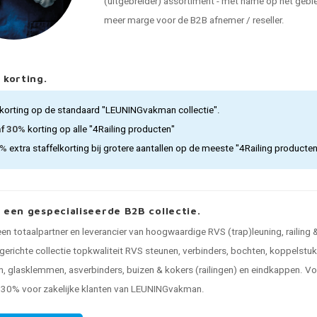
(uitgebreider) assortiment - met name op het gebied
meer marge voor de B2B afnemer / reseller.
 korting.
korting op de standaard "LEUNINGvakman collectie".
af 30%
korting op alle "4Railing producten"
5%
extra staffelkorting bij grotere aantallen op de meeste "4Railing producte
, een gespecialiseerde B2B collectie.
 een totaalpartner en leverancier van hoogwaardige RVS (trap)leuning, railing
gerichte collectie topkwaliteit RVS steunen, verbinders, bochten, koppelstuk
, glasklemmen, asverbinders, buizen & kokers (railingen) en eindkappen. Voo
n 30% voor zakelijke klanten van LEUNINGvakman.