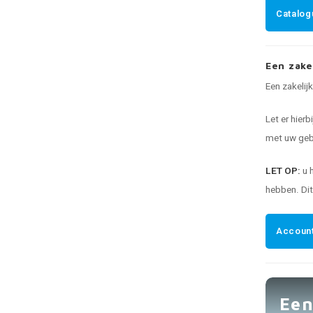
Catalog
Een zake
Een zakelij
Let er hierb
met uw gebr
LET OP:
u 
hebben. Di
Account
Een