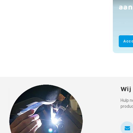
aan
Acco
Wij
Hulp n
produ