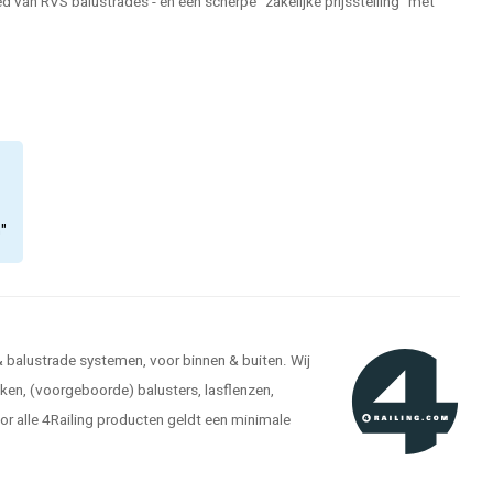
 van RVS balustrades - en een scherpe "zakelijke prijsstelling" met
n"
 & balustrade systemen, voor binnen & buiten. Wij
ken, (voorgeboorde) balusters, lasflenzen,
r alle 4Railing producten geldt een minimale