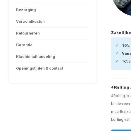
Bezorging
Verzendkosten
Zakelijke
Retourneren
Garantie
10%
Van
Klachtenafhandeling
Tot 
Openingstijden & contact
4Railing
4Railing is
bieden een 
muurflenzen
korting va