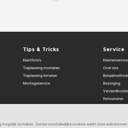
Tips & Tricks
Service
Klantfoto's
Klantenservice
Trapleuning monteren
Over ons
Trapleuning inmeten
Betaalmethod
Montageservice
Bezorging
Verzendkoste
Retourneren
Garantie
Klachtenafhan
Openingstijde
ig mogelijk te maken. Zonder noodzakelijke cookies werkt onze website niet