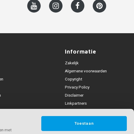
Informatie
Zakelijk
Algemene voorwaarden
en
Copyright
Privacy Policy
n
Disclaimer
Linkpartners
Leuning collecties
deling
Toestaan
n & contact
 en met