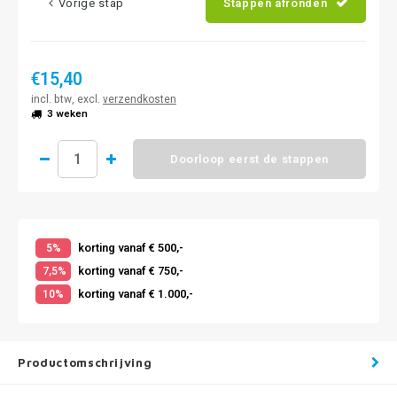
Vorige stap
Stappen afronden
€15,40
incl. btw, excl.
verzendkosten
3 weken
Doorloop eerst de stappen
korting vanaf € 500,-
5%
korting vanaf € 750,-
7,5%
korting vanaf € 1.000,-
10%
Productomschrijving