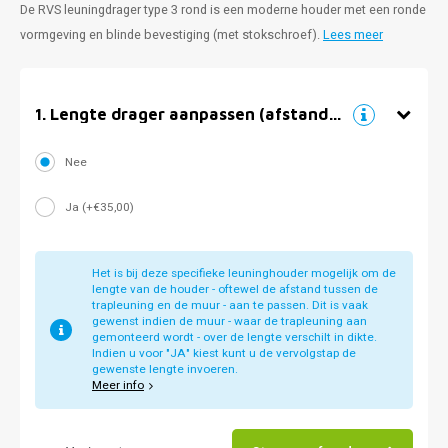
De RVS leuningdrager type 3 rond is een moderne houder met een ronde
vormgeving en blinde bevestiging (met stokschroef).
Lees meer
1
.
Lengte drager aanpassen (afstand muur)
Nee
Ja (+€35,00)
Het is bij deze specifieke leuninghouder mogelijk om de
lengte van de houder - oftewel de afstand tussen de
trapleuning en de muur - aan te passen. Dit is vaak
gewenst indien de muur - waar de trapleuning aan
gemonteerd wordt - over de lengte verschilt in dikte.
Indien u voor "JA" kiest kunt u de vervolgstap de
gewenste lengte invoeren.
Meer info