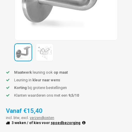
len trapleuning
hroeven
A
edijzeren trapleuning
aalboor & draadtap
metal trapleuning
 balustrade
nzen trapleuning
rderobestang
ulaire leuningen
ntageservice
Maatwerk
leuning ook
op maat
Leuning in
kleur naar wens
Korting
bij grotere bestellingen
Klanten waarderen ons met een
9,5/10
Vanaf
€15,40
incl. btw, excl.
verzendkosten
3 weken
/ of kies voor
spoedbezorging