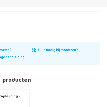
inmeten?
Hulp nodig bij monteren?
ge handleiding
e producten
rapleuning -