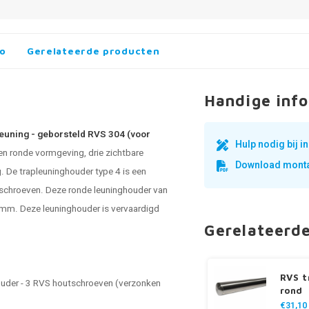
fo
Gerelateerde producten
Handige info
leuning - geborsteld RVS 304 (voor
Hulp nodig bij 
en ronde vormgeving, drie zichtbare
Download monta
g. De trapleuninghouder type 4 is een
sschroeven. Deze ronde
leuninghouder van
 mm. Deze leuninghouder is vervaardigd
Gerelateerd
RVS t
houder - 3 RVS houtschroeven (verzonken
rond
€31,10