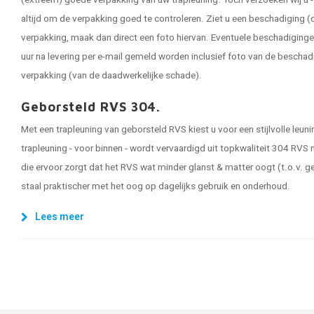
(extreem) goede verpakking van uw trapleuning. Toch verzoeken wij u - 
altijd om de verpakking goed te controleren. Ziet u een beschadiging (o
verpakking, maak dan direct een foto hiervan. Eventuele beschadigin
uur na levering per e-mail gemeld worden inclusief foto van de bescha
verpakking (van de daadwerkelijke schade).
Geborsteld RVS 304.
Met een trapleuning van geborsteld RVS kiest u voor een stijlvolle leu
trapleuning - voor binnen - wordt vervaardigd uit topkwaliteit 304 RVS
die ervoor zorgt dat het RVS wat minder glanst & matter oogt (t.o.v. ge
staal praktischer met het oog op dagelijks gebruik en onderhoud.
Lees meer