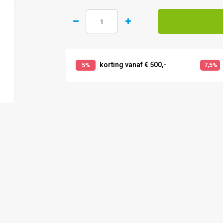
korting vanaf € 500,-
5%
7,5%