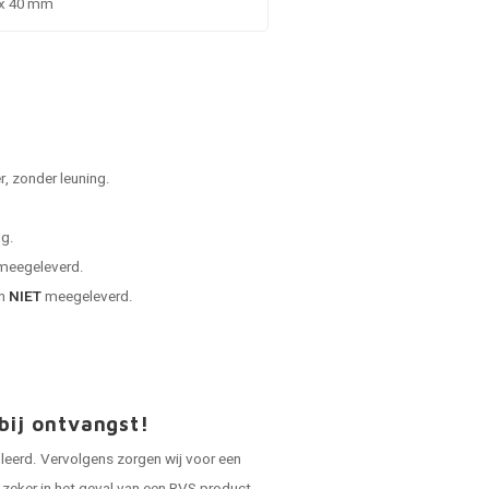
 x 40 mm
, zonder leuning.
ng.
 meegeleverd.
en
NIET
meegeleverd.
bij ontvangst!
oleerd. Vervolgens zorgen wij voor een