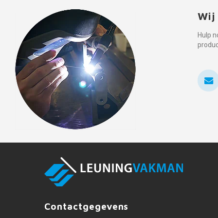
Wij
Hulp n
produ
Contactgegevens