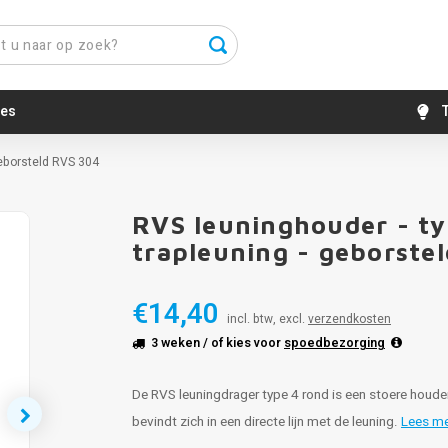
es
T
geborsteld RVS 304
RVS leuninghouder - ty
trapleuning - geborste
€14,40
incl. btw, excl.
verzendkosten
3 weken
/ of kies voor
spoedbezorging
De RVS leuningdrager type 4 rond is een stoere houd
bevindt zich in een directe lijn met de leuning.
Lees m