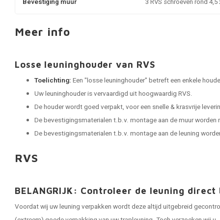
Bevestiging muur
3 RVS schroeven rond 4,5
Meer info
Losse leuninghouder van RVS
Toelichting:
Een "losse leuninghouder" betreft een enkele houder
Uw leuninghouder is vervaardigd uit hoogwaardig RVS.
De houder wordt goed verpakt, voor een snelle & krasvrije leveri
De bevestigingsmaterialen t.b.v. montage aan de muur worden
De bevestigingsmaterialen t.b.v. montage aan de leuning word
RVS
BELANGRIJK: Controleer de leuning direct 
Voordat wij uw leuning verpakken wordt deze altijd uitgebreid gecontr