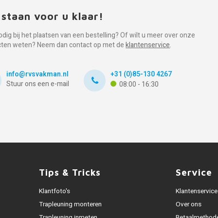
 staan voor u klaar!
odig bij het plaatsen van een bestelling? Of wilt u meer over onze
cten weten? Neem dan contact op met de
klantenservice
.
info@rvsvakman.nl
+31 (0)85-130 4267
Stuur ons een e-mail
08:00 - 16:30
Tips & Tricks
Service
Klantfoto's
Klantenservice
Trapleuning monteren
Over ons
Trapleuning inmeten
Betaalmethod