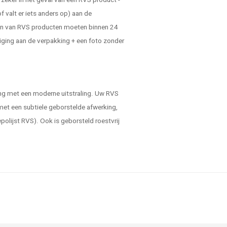
zeker in het geval van een RVS product -
f valt er iets anders op) aan de
gen van RVS producten moeten binnen 24
diging aan de verpakking + een foto zonder
ning met een moderne uitstraling. Uw RVS
 met een subtiele geborstelde afwerking,
polijst RVS). Ook is geborsteld roestvrij