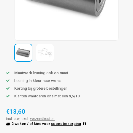
len trapleuning
hroeven
A
edijzeren trapleuning
aalboor & draadtap
metal trapleuning
 balustrade
nzen trapleuning
rderobestang
ulaire leuningen
ntageservice
Maatwerk
leuning ook
op maat
Leuning in
kleur naar wens
Korting
bij grotere bestellingen
Klanten waarderen ons met een
9,5/10
€13,60
incl. btw, excl.
verzendkosten
2 weken
/ of kies voor
spoedbezorging