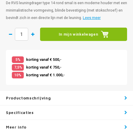
De RVS leuningdrager type 14 rond smal is een moderne houder met een
minimalistische vormgeving, blinde bevestiging (met stokschroef) en
bevindt zich in een directe lijn met de leuning.
Lees meer
In mijn winkelwagen
korting vanaf € 500,-
5%
korting vanaf € 750,-
7,5%
korting vanaf € 1.000,-
10%
Productomschrijving
Specificaties
Meer info